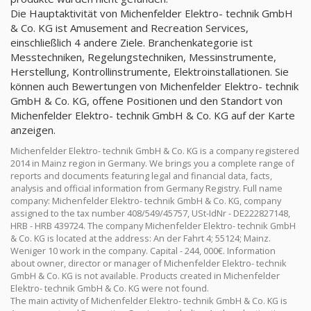
Die Hauptaktivität von Michenfelder Elektro- technik GmbH
& Co. KG ist Amusement and Recreation Services,
einschließlich 4 andere Ziele. Branchenkategorie ist
Messtechniken, Regelungstechniken, Messinstrumente,
Herstellung, Kontrollinstrumente, Elektroinstallationen. Sie
können auch Bewertungen von Michenfelder Elektro- technik
GmbH & Co. KG, offene Positionen und den Standort von
Michenfelder Elektro- technik GmbH & Co. KG auf der Karte
anzeigen.
Michenfelder Elektro- technik GmbH & Co. KG is a company registered
2014 in Mainz region in Germany. We brings you a complete range of
reports and documents featuring legal and financial data, facts,
analysis and official information from Germany Registry. Full name
company: Michenfelder Elektro- technik GmbH & Co. KG, company
assigned to the tax number 408/549/45757, USt-IdNr - DE222827148,
HRB - HRB 439724. The company Michenfelder Elektro- technik GmbH
& Co. KG is located at the address: An der Fahrt 4; 55124; Mainz.
Weniger 10 work in the company. Capital - 244, 000€. Information
about owner, director or manager of Michenfelder Elektro- technik
GmbH & Co. KG is not available. Products created in Michenfelder
Elektro- technik GmbH & Co. KG were not found.
The main activity of Michenfelder Elektro- technik GmbH & Co. KG is