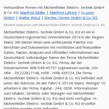
Verbundene Firmen mit Michenfelder Elektro- technik GmbH
& Co. KG:
Manfred Müller
|
Manfred Lühring
|
Hنuser
GmbH
|
Walter Weiك
|
Stecker-Center GmbH & Co. KG
Related companies with Michenfelder Elektro- technik GmbH & Co. KG
Michenfelder Elektro- technik GmbH & Co. KG ist ein in
Deutschland registriertes Unternehmen 2014 in der Region
Mainz. Wir bieten Ihnen eine umfassende Palette von
Berichten und Dokumenten mit rechtlichen und finanziellen
Daten, Fakten, Analysen und offiziellen Informationen aus
Deutschland. Vollständiger Name der Firma: Michenfelder
Elektro- technik GmbH & Co. KG, Firma, die der
Steuernummer 408/549/45757 zugewiesen wurde, USt-
IdNr - DE222827148, HRB - HRB 439724. Die Firma
Michenfelder Elektro- technik GmbH & Co. KG befindet sich
unter der Adresse: An der Fahrt 4; 55124; Mainz. Weniger 10
arbeiten in der Firma. Kapital - 244, 000€. Informationen
zum Inhaber, Direktor oder Manager von Michenfelder
Elektro- technik GmbH & Co. KG sind nicht verfügbar. In
Michenfelder Elektro- technik GmbH & Co. KG erstellte
produkte wurden nicht gefunden.