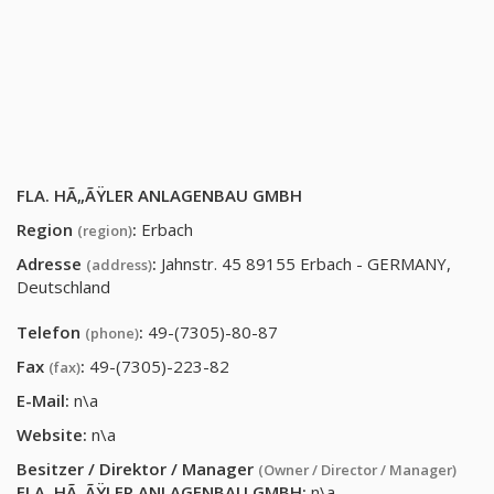
FLA. HÃ„ÃŸLER ANLAGENBAU GMBH
Region
:
Erbach
(region)
Adresse
:
Jahnstr. 45 89155 Erbach - GERMANY,
(address)
Deutschland
Telefon
:
49-(7305)-80-87
(phone)
Fax
:
49-(7305)-223-82
(fax)
E-Mail:
n\a
Website:
n\a
Besitzer / Direktor / Manager
(Owner / Director / Manager)
FLA. HÃ„ÃŸLER ANLAGENBAU GMBH
:
n\a