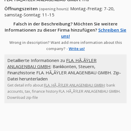
Öffnungszeiten
:
Montag-Freitag: 7-20,
(opening hours)
samstag-Sonntag: 11-15
Falsch in der Beschreibung? Möchten Sie weitere
Informationen zu dieser Firma hinzufügen?
Schreiben Sie
uns!
Wrong in description? Want add more information about this
company? -
Write us!
Detaillierte Informationen zu
FLA. HÃ„ÃŸLER
ANLAGENBAU GMBH
: Bankkonten, Steuern,
Finanzhistorie FLA. HÃ„ÃŸLER ANLAGENBAU GMBH. Zip-
Datei herunterladen
Get detail info about
FLA. HÃ„ÃŸLER ANLAGENBAU GMBH
: bank
accounts, tax, finance history FLA. HÃ„ÃŸLER ANLAGENBAU GMBH.
Download zip-file