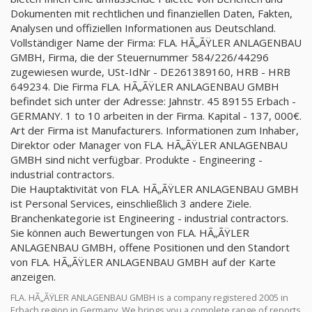
Dokumenten mit rechtlichen und finanziellen Daten, Fakten,
Analysen und offiziellen Informationen aus Deutschland.
Vollständiger Name der Firma: FLA. HÃ„ÃŸLER ANLAGENBAU
GMBH, Firma, die der Steuernummer 584/226/44296
zugewiesen wurde, USt-IdNr - DE261389160, HRB - HRB
649234. Die Firma FLA. HÃ„ÃŸLER ANLAGENBAU GMBH
befindet sich unter der Adresse: Jahnstr. 45 89155 Erbach -
GERMANY. 1 to 10 arbeiten in der Firma. Kapital - 137, 000€.
Art der Firma ist Manufacturers. Informationen zum Inhaber,
Direktor oder Manager von FLA. HÃ„ÃŸLER ANLAGENBAU
GMBH sind nicht verfügbar. Produkte - Engineering -
industrial contractors.
Die Hauptaktivität von FLA. HÃ„ÃŸLER ANLAGENBAU GMBH
ist Personal Services, einschließlich 3 andere Ziele.
Branchenkategorie ist Engineering - industrial contractors.
Sie können auch Bewertungen von FLA. HÃ„ÃŸLER
ANLAGENBAU GMBH, offene Positionen und den Standort
von FLA. HÃ„ÃŸLER ANLAGENBAU GMBH auf der Karte
anzeigen.
FLA. HÃ„ÃŸLER ANLAGENBAU GMBH is a company registered 2005 in
Erbach region in Germany. We brings you a complete range of reports