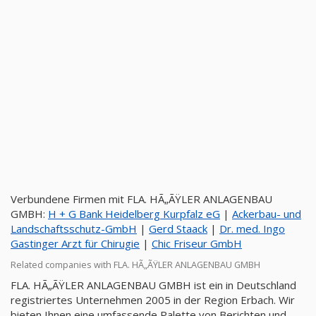
Verbundene Firmen mit FLA. HÃ„ÃŸLER ANLAGENBAU
GMBH:
H + G Bank Heidelberg Kurpfalz eG
|
Ackerbau- und
Landschaftsschutz-GmbH
|
Gerd Staack
|
Dr. med. Ingo
Gastinger Arzt für Chirugie
|
Chic Friseur GmbH
Related companies with FLA. HÃ„ÃŸLER ANLAGENBAU GMBH
FLA. HÃ„ÃŸLER ANLAGENBAU GMBH ist ein in Deutschland
registriertes Unternehmen 2005 in der Region Erbach. Wir
bieten Ihnen eine umfassende Palette von Berichten und