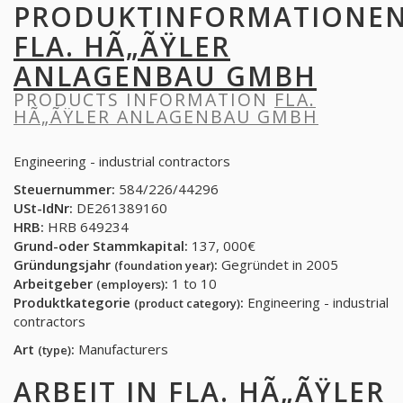
PRODUKTINFORMATIONE
FLA. HÃ„ÃŸLER
ANLAGENBAU GMBH
PRODUCTS INFORMATION
FLA.
HÃ„ÃŸLER ANLAGENBAU GMBH
Engineering - industrial contractors
Steuernummer:
584/226/44296
USt-IdNr:
DE261389160
HRB:
HRB 649234
Grund-oder Stammkapital:
137, 000€
Gründungsjahr
:
Gegründet in 2005
(foundation year)
Arbeitgeber
:
1 to 10
(employers)
Produktkategorie
:
Engineering - industrial
(product category)
contractors
Art
:
Manufacturers
(type)
ARBEIT IN
FLA. HÃ„ÃŸLER