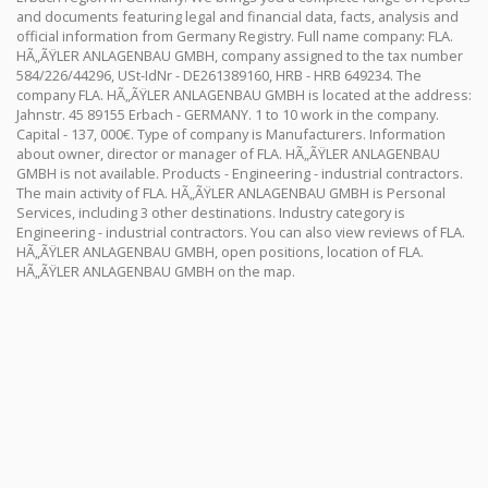
and documents featuring legal and financial data, facts, analysis and
official information from Germany Registry. Full name company: FLA.
HÃ„ÃŸLER ANLAGENBAU GMBH, company assigned to the tax number
584/226/44296, USt-IdNr - DE261389160, HRB - HRB 649234. The
company FLA. HÃ„ÃŸLER ANLAGENBAU GMBH is located at the address:
Jahnstr. 45 89155 Erbach - GERMANY. 1 to 10 work in the company.
Capital - 137, 000€. Type of company is Manufacturers. Information
about owner, director or manager of FLA. HÃ„ÃŸLER ANLAGENBAU
GMBH is not available. Products - Engineering - industrial contractors.
The main activity of FLA. HÃ„ÃŸLER ANLAGENBAU GMBH is Personal
Services, including 3 other destinations. Industry category is
Engineering - industrial contractors. You can also view reviews of FLA.
HÃ„ÃŸLER ANLAGENBAU GMBH, open positions, location of FLA.
HÃ„ÃŸLER ANLAGENBAU GMBH on the map.