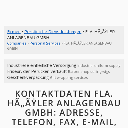
Firmen
•
Persönliche Dienstleistungen
• FLA. HÃ„ÃŸLER
ANLAGENBAU GMBH
Companies
•
Personal Services
• FLA. HÃ„ÃŸLER ANLAGENBAU
GMBH
Industrielle einheitliche Versorgung
Industrial uniform supply
Friseur, der Perücken verkauft
Barber shop selling wigs
Geschenkverpackung
Gift wrapping services
KONTAKTDATEN FLA.
HÃ„ÃŸLER ANLAGENBAU
GMBH: ADRESSE,
TELEFON, FAX, E-MAIL,