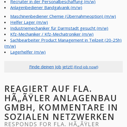
Recruiter in der Personalbeschaffung (m/w)
Anlagenbediener Bandgalvanik (m/w)
Maschinenbediener Chemie (Übernahmeoption) (m/w)
Helfer Lager (m/w)
Industriemechaniker für Darmstadt gesucht (m/w)
Kfz-Mechaniker / Kfz-Mechatroniker (m/w)
Sachbearbeiter Product Management in Teilzeit (20-25h)
(m/w)
Lagerhelfer (m/w)
Finde deinen Job jetzt!
(Find job now!)
REAGIERT AUF FLA.
HÃ„ÃŸLER ANLAGENBAU
GMBH, KOMMENTARE IN
SOZIALEN NETZWERKEN
RESPONDS FOR FLA. HÃ„ÃŸLER