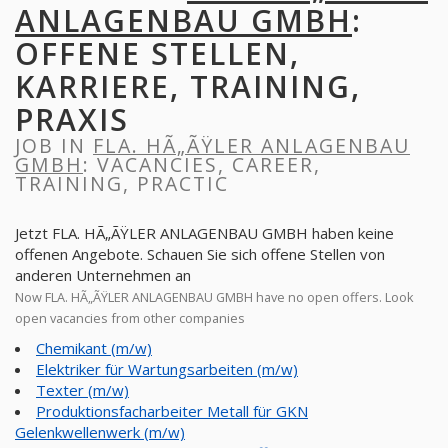
ANLAGENBAU GMBH
:
OFFENE STELLEN,
KARRIERE, TRAINING,
PRAXIS
JOB IN
FLA. HÃ„ÃŸLER ANLAGENBAU
GMBH
: VACANCIES, CAREER,
TRAINING, PRACTIC
Jetzt FLA. HÃ„ÃŸLER ANLAGENBAU GMBH haben keine
offenen Angebote. Schauen Sie sich offene Stellen von
anderen Unternehmen an
Now FLA. HÃ„ÃŸLER ANLAGENBAU GMBH have no open offers. Look
open vacancies from other companies
Chemikant (m/w)
Elektriker für Wartungsarbeiten (m/w)
Texter (m/w)
Produktionsfacharbeiter Metall für GKN
Gelenkwellenwerk (m/w)