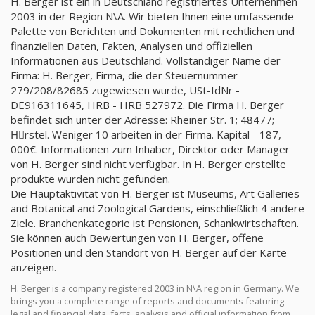
H. Berger ist ein in Deutschland registriertes Unternehmen
2003 in der Region N\A. Wir bieten Ihnen eine umfassende
Palette von Berichten und Dokumenten mit rechtlichen und
finanziellen Daten, Fakten, Analysen und offiziellen
Informationen aus Deutschland. Vollständiger Name der
Firma: H. Berger, Firma, die der Steuernummer
279/208/82685 zugewiesen wurde, USt-IdNr -
DE916311645, HRB - HRB 527972. Die Firma H. Berger
befindet sich unter der Adresse: Rheiner Str. 1; 48477;
Hِrstel. Weniger 10 arbeiten in der Firma. Kapital - 187,
000€. Informationen zum Inhaber, Direktor oder Manager
von H. Berger sind nicht verfügbar. In H. Berger erstellte
produkte wurden nicht gefunden.
Die Hauptaktivität von H. Berger ist Museums, Art Galleries
and Botanical and Zoological Gardens, einschließlich 4 andere
Ziele. Branchenkategorie ist Pensionen, Schankwirtschaften.
Sie können auch Bewertungen von H. Berger, offene
Positionen und den Standort von H. Berger auf der Karte
anzeigen.
H. Berger is a company registered 2003 in N\A region in Germany. We
brings you a complete range of reports and documents featuring
legal and financial data, facts, analysis and official information from