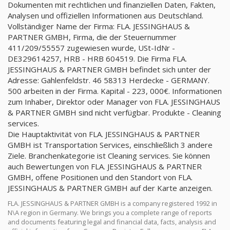
Dokumenten mit rechtlichen und finanziellen Daten, Fakten,
Analysen und offiziellen Informationen aus Deutschland.
Vollständiger Name der Firma: FLA. JESSINGHAUS &
PARTNER GMBH, Firma, die der Steuernummer
411/209/55557 zugewiesen wurde, USt-IdNr -
DE329614257, HRB - HRB 604519. Die Firma FLA.
JESSINGHAUS & PARTNER GMBH befindet sich unter der
Adresse: Gahlenfeldstr. 46 58313 Herdecke - GERMANY.
500 arbeiten in der Firma. Kapital - 223, 000€. Informationen
zum Inhaber, Direktor oder Manager von FLA. JESSINGHAUS
& PARTNER GMBH sind nicht verfügbar. Produkte - Cleaning
services.
Die Hauptaktivität von FLA. JESSINGHAUS & PARTNER
GMBH ist Transportation Services, einschließlich 3 andere
Ziele. Branchenkategorie ist Cleaning services. Sie können
auch Bewertungen von FLA. JESSINGHAUS & PARTNER
GMBH, offene Positionen und den Standort von FLA.
JESSINGHAUS & PARTNER GMBH auf der Karte anzeigen.
FLA. JESSINGHAUS & PARTNER GMBH is a company registered 1992 in
N\A region in Germany. We brings you a complete range of reports
and documents featuring legal and financial data, facts, analysis and