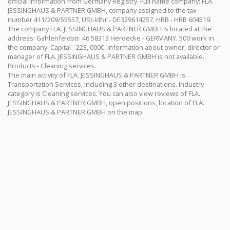
official information from Germany Registry. Full name company: FLA.
JESSINGHAUS & PARTNER GMBH, company assigned to the tax
number 411/209/55557, USt-IdNr - DE329614257, HRB - HRB 604519.
The company FLA. JESSINGHAUS & PARTNER GMBH is located at the
address: Gahlenfeldstr. 46 58313 Herdecke - GERMANY. 500 work in
the company. Capital - 223, 000€. Information about owner, director or
manager of FLA. JESSINGHAUS & PARTNER GMBH is not available.
Products - Cleaning services.
The main activity of FLA. JESSINGHAUS & PARTNER GMBH is
Transportation Services, including 3 other destinations. Industry
category is Cleaning services. You can also view reviews of FLA.
JESSINGHAUS & PARTNER GMBH, open positions, location of FLA.
JESSINGHAUS & PARTNER GMBH on the map.