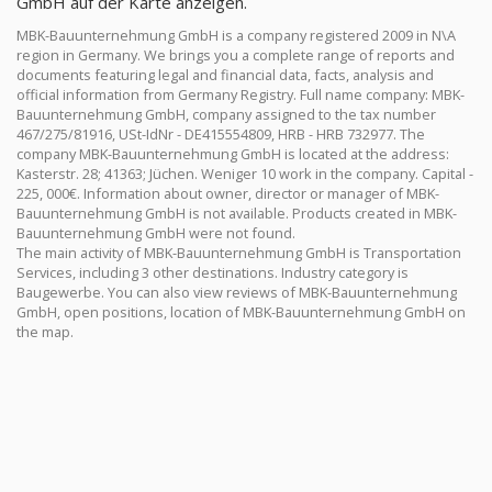
GmbH auf der Karte anzeigen.
MBK-Bauunternehmung GmbH is a company registered 2009 in N\A
region in Germany. We brings you a complete range of reports and
documents featuring legal and financial data, facts, analysis and
official information from Germany Registry. Full name company: MBK-
Bauunternehmung GmbH, company assigned to the tax number
467/275/81916, USt-IdNr - DE415554809, HRB - HRB 732977. The
company MBK-Bauunternehmung GmbH is located at the address:
Kasterstr. 28; 41363; Jüchen. Weniger 10 work in the company. Capital -
225, 000€. Information about owner, director or manager of MBK-
Bauunternehmung GmbH is not available. Products created in MBK-
Bauunternehmung GmbH were not found.
The main activity of MBK-Bauunternehmung GmbH is Transportation
Services, including 3 other destinations. Industry category is
Baugewerbe. You can also view reviews of MBK-Bauunternehmung
GmbH, open positions, location of MBK-Bauunternehmung GmbH on
the map.