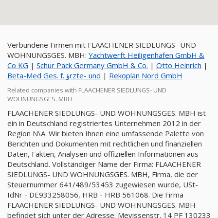
Verbundene Firmen mit FLAACHENER SIEDLUNGS- UND
WOHNUNGSGES. MBH:
Yachtwerft Heiligenhafen GmbH &
Co KG
|
Schur Pack Germany GmbH & Co.
|
Otto Heinrich
|
Beta-Med Ges. f. ؤrzte- und
|
Rekoplan Nord GmbH
Related companies with FLAACHENER SIEDLUNGS- UND
WOHNUNGSGES. MBH
FLAACHENER SIEDLUNGS- UND WOHNUNGSGES. MBH ist
ein in Deutschland registriertes Unternehmen 2012 in der
Region N\A. Wir bieten Ihnen eine umfassende Palette von
Berichten und Dokumenten mit rechtlichen und finanziellen
Daten, Fakten, Analysen und offiziellen Informationen aus
Deutschland. Vollständiger Name der Firma: FLAACHENER
SIEDLUNGS- UND WOHNUNGSGES. MBH, Firma, die der
Steuernummer 641/489/53453 zugewiesen wurde, USt-
IdNr - DE933258056, HRB - HRB 561068. Die Firma
FLAACHENER SIEDLUNGS- UND WOHNUNGSGES. MBH
befindet sich unter der Adresse: Mevissenstr. 14 PF 130233