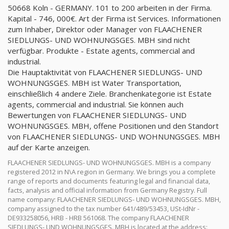
50668 Koln - GERMANY. 101 to 200 arbeiten in der Firma.
Kapital - 746, 000€. Art der Firma ist Services. Informationen
zum Inhaber, Direktor oder Manager von FLAACHENER
SIEDLUNGS- UND WOHNUNGSGES. MBH sind nicht
verfügbar. Produkte - Estate agents, commercial and
industrial.
Die Hauptaktivität von FLAACHENER SIEDLUNGS- UND
WOHNUNGSGES. MBH ist Water Transportation,
einschließlich 4 andere Ziele. Branchenkategorie ist Estate
agents, commercial and industrial. Sie können auch
Bewertungen von FLAACHENER SIEDLUNGS- UND
WOHNUNGSGES. MBH, offene Positionen und den Standort
von FLAACHENER SIEDLUNGS- UND WOHNUNGSGES. MBH
auf der Karte anzeigen.
FLAACHENER SIEDLUNGS- UND WOHNUNGSGES. MBH is a company
registered 2012 in N\A region in Germany. We brings you a complete
range of reports and documents featuring legal and financial data,
facts, analysis and official information from Germany Registry. Full
name company: FLAACHENER SIEDLUNGS- UND WOHNUNGSGES. MBH,
company assigned to the tax number 641/489/53453, USt-IdNr -
DE933258056, HRB - HRB 561068. The company FLAACHENER
SIEDLUNGS- UND WOHNUNGSGES. MBH is located at the address: