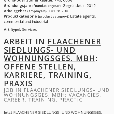
Grund-oder Stammkapital:
746, 000€
Gründungsjahr
:
Gegründet in 2012
(foundation year)
Arbeitgeber
:
101 to 200
(employers)
Produktkategorie
:
Estate agents,
(product category)
commercial and industrial
Art
:
Services
(type)
ARBEIT IN
FLAACHENER
SIEDLUNGS- UND
WOHNUNGSGES. MBH
:
OFFENE STELLEN,
KARRIERE, TRAINING,
PRAXIS
JOB IN
FLAACHENER SIEDLUNGS- UND
WOHNUNGSGES. MBH
: VACANCIES,
CAREER, TRAINING, PRACTIC
Jetzt FLAACHENER SIEDLUNGS- UND WOHNUNGSGES.