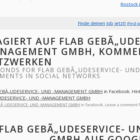
Rostock 
Finde deinen Job jetzt!
(Find j
AGIERT AUF FLAB GEBÃ„UDE
NAGEMENT GMBH, KOMMEN
TZWERKEN
PONDS FOR FLAB GEBÃ„UDESERVICE- UN
MENTS IN SOCIAL NETWORKS
GEBÃ„UDESERVICE- UND -MANAGEMENT GMBH
in Facebook. Hin
UDESERVICE- UND -MANAGEMENT GMBH
BÃ„UDESERVICE- UND -MANAGEMENT GMBH
in facebook. Leave a comment 
FLAB GEBÃ„UDESERVICE- 
GMBH AUF GOOG