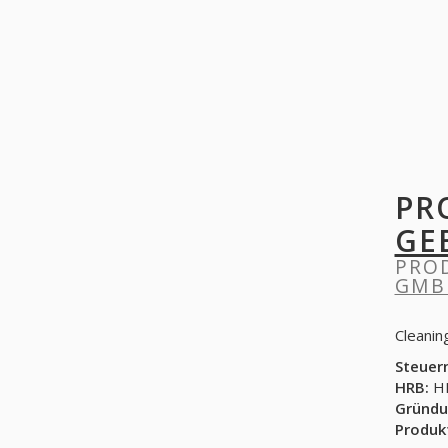
PR
GE
PRO
GMB
Cleaning
Steuer
HRB:
HR
Gründu
Produk