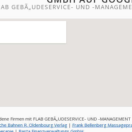
LAB GEBÃ„UDESERVICE- UND -MANAGEM
dene Firmen mit FLAB GEBÃ„UDESERVICE- UND -MANAGEMEN
sche Bahnen R. Oldenbourg Verlag
|
Frank Bellenberg Massagepra
erapie
|
Basta Finanzverwaltungs GmbH