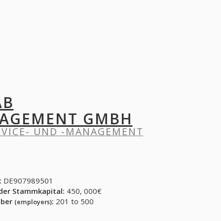
AB
NAGEMENT GMBH
RVICE- UND -MANAGEMENT
:
DE907989501
der Stammkapital:
450, 000€
eber
:
201 to 500
(employers)