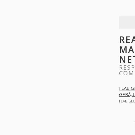
RE
MA
NE
RES
COM
FLAB 
GEBÃ„
FLAB GE