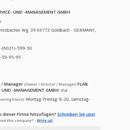
RVICE- UND -MANAGEMENT GMBH
A
Hosbacher Wg. 39 63773 Goldbach - GERMANY,
-(6021)-599-50
)-59-95-95
or / Manager
FLAB
(Owner / Director / Manager)
E- UND -MANAGEMENT GMBH
:
n\a
:
Montag-Freitag: 8-20, samstag-
pening hours)
u dieser Firma hinzufügen?
Schreiben Sie uns!
out this company? -
Write us!