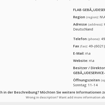
FLAB GEBÃ„UDESE
Region
:
N\
(region)
Adresse
:
(address)
Deutschland
Telefon
:
49
(phone)
Fax
:
49-(6021
(fax)
E-Mail:
n\a
Website:
n\a
Besitzer / Direkt
GEBÃ„UDESERVIC
Öffnungszeiten
(o
Sonntag: 11-14
ch in der Beschreibung? Möchten Sie weitere Informationen z
Wrong in description? Want add more information ab