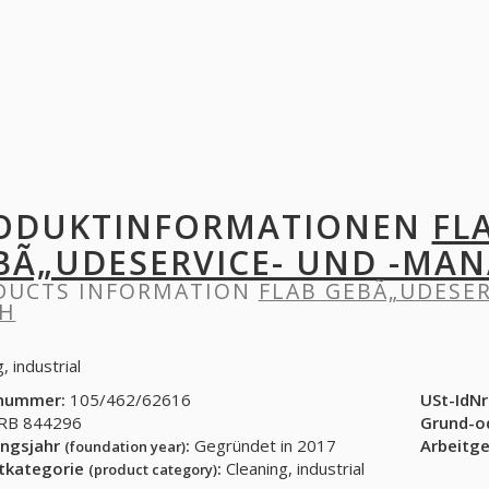
ODUKTINFORMATIONEN
FL
BÃ„UDESERVICE- UND -MA
DUCTS INFORMATION
FLAB GEBÃ„UDESE
H
, industrial
nummer:
105/462/62616
USt-IdNr
B 844296
Grund-o
ngsjahr
:
Gegründet in 2017
Arbeitg
(foundation year)
tkategorie
:
Cleaning, industrial
(product category)