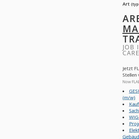
Art
(typ
AR
MA
TR
JOB 
CARE
Jetzt 
Stellen
Now FLA
GESU
(m/w)
Kauf
Sach
WIG-
Proj
Elek
Gebäud