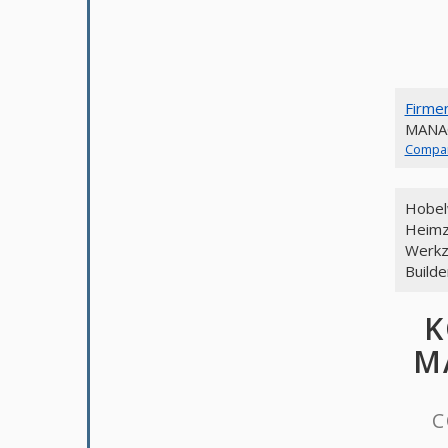
Firme
MANA
Compa
Hobel
Heimz
Werkz
Build
K
M
C