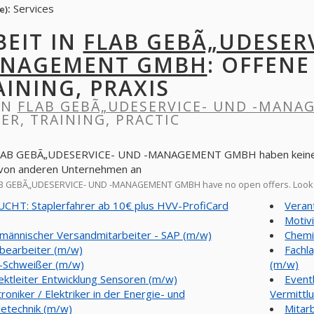
:
Services
e)
BEIT IN
FLAB GEBÃ„UDESERV
NAGEMENT GMBH
: OFFENE
AINING, PRAXIS
IN
FLAB GEBÃ„UDESERVICE- UND -MAN
ER, TRAINING, PRACTIC
FLAB GEBÃ„UDESERVICE- UND -MANAGEMENT GMBH haben keine of
 von anderen Unternehmen an
B GEBÃ„UDESERVICE- UND -MANAGEMENT GMBH have no open offers. Look 
CHT: Staplerfahrer ab 10€ plus HVV-ProfiCard
Veran
Motiv
männischer Versandmitarbeiter - SAP (m/w)
Chemi
bearbeiter (m/w)
Fachl
Schweißer (m/w)
(m/w)
ektleiter Entwicklung Sensoren (m/w)
Event
troniker / Elektriker in der Energie- und
Vermittl
etechnik (m/w)
Mitarb