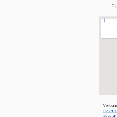
F
Verbun
Elektri
Psychth