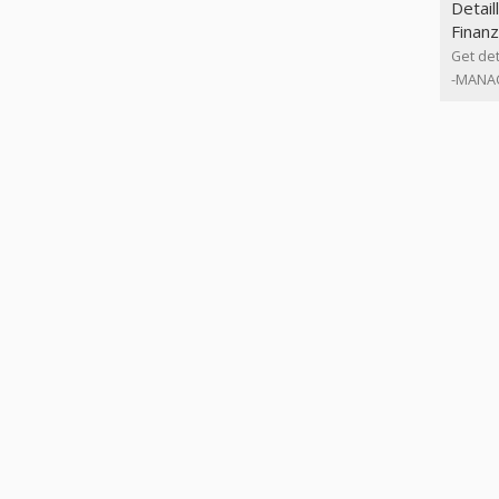
Detail
Finan
Get det
-MANAG