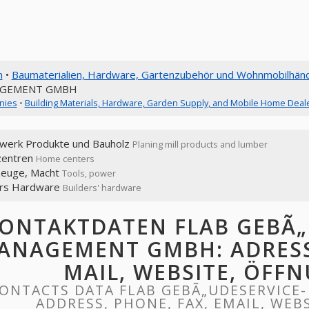
n
•
Baumaterialien, Hardware, Gartenzubehör und Wohnmobilhänd
GEMENT GMBH
nies
•
Building Materials, Hardware, Garden Supply, and Mobile Home Deal
werk Produkte und Bauholz
Planing mill products and lumber
entren
Home centers
euge, Macht
Tools, power
ers Hardware
Builders' hardware
ONTAKTDATEN FLAB GEBÃ„
ANAGEMENT GMBH: ADRESSE,
MAIL, WEBSITE, ÖFF
ONTACTS DATA FLAB GEBÃ„UDESERVICE
ADDRESS, PHONE, FAX, EMAIL, WEB