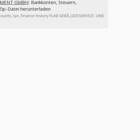
GEMENT GMBH
: Bankkonten, Steuern,
p-Datei herunterladen
counts, tax, finance history FLAB GEBÃ„UDESERVICE- UND