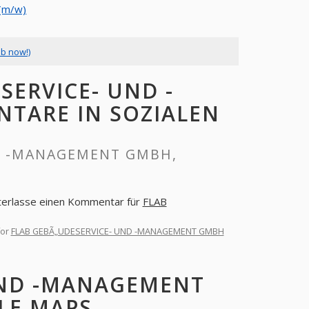
(m/w)
ob now!)
SERVICE- UND -
TARE IN SOZIALEN
D -MANAGEMENT GMBH,
terlasse einen Kommentar für
FLAB
for
FLAB GEBÃ„UDESERVICE- UND -MANAGEMENT GMBH
UND -MANAGEMENT
LE MAPS