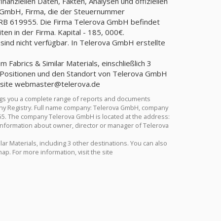
anziellen Daten, Fakten, Analysen und offiziellen
a GmbH, Firma, die der Steuernummer
B 619955. Die Firma Telerova GmbH befindet
en in der Firma. Kapital - 185, 000€.
ind nicht verfügbar. In Telerova GmbH erstellte
Fabrics & Similar Materials, einschließlich 3
 Positionen und den Standort von Telerova GmbH
bsite
webmaster@telerova.de
ngs you a complete range of reports and documents
ermany Registry. Full name company: Telerova GmbH, company
55. The company Telerova GmbH is located at the address:
 Information about owner, director or manager of Telerova
ar Materials, including 3 other destinations. You can also
. For more information, visit the site