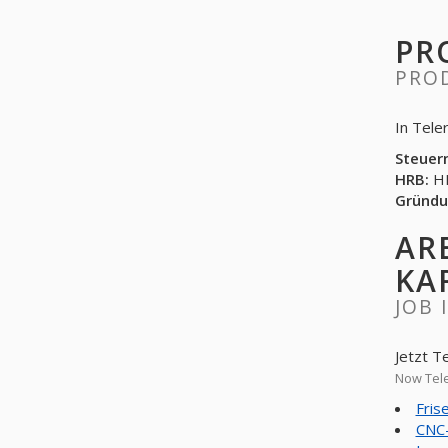
PR
PRO
In Tele
Steuer
HRB:
HR
Gründu
AR
KA
JOB 
Jetzt T
Now Tele
Fris
CNC-