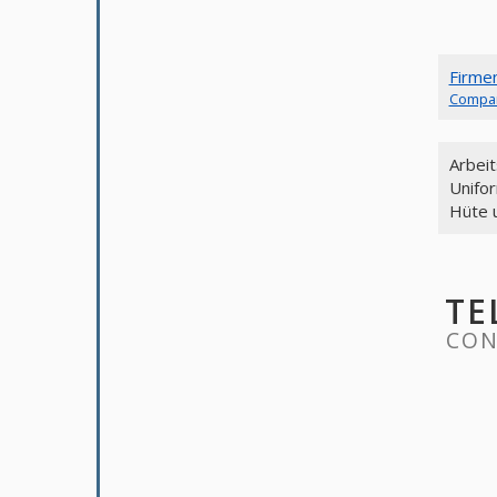
Firme
Compa
Arbei
Unifo
Hüte 
TE
CON