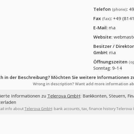
Telefon
:
4
(phone)
Fax
:
+49 (8141
(fax)
E-Mail:
n\a
Website:
webmaste
Besitzer / Direkt
GmbH
:
n\a
Öffnungszeiten
(o
Sonntag: 9-14
ch in der Beschreibung? Möchten Sie weitere Informationen z
Wrong in description? Want add more information ab
lierte Informationen zu
Telerova GmbH
: Bankkonten, Steuern, Fi
terladen
ail info about
Telerova GmbH
: bank accounts, tax, finance history Telerov