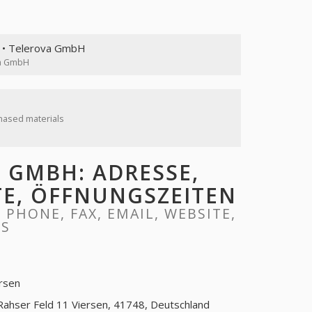
• Telerova GmbH
va GmbH
hased materials
 GMBH: ADRESSE,
ITE, ÖFFNUNGSZEITEN
PHONE, FAX, EMAIL, WEBSITE,
RS
rsen
Rahser Feld 11 Viersen, 41748, Deutschland