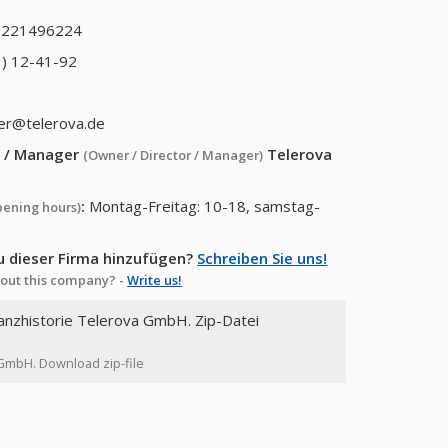
9221496224
) 12-41-92
r@telerova.de
or / Manager
Telerova
(Owner / Director / Manager)
:
Montag-Freitag: 10-18, samstag-
pening hours)
u dieser Firma hinzufügen?
Schreiben Sie uns!
out this company? -
Write us!
nanzhistorie Telerova GmbH. Zip-Datei
a GmbH. Download zip-file