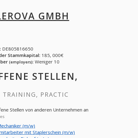
LEROVA GMBH
:
DE805816650
der Stammkapital:
185, 000€
eber
:
Weniger 10
(employers)
OFFENE STELLEN,
, TRAINING, PRACTIC
ffene Stellen von anderen Unternehmen an
ies
echaniker (m/w)
mitarbeiter mit Staplerschein (m/w)