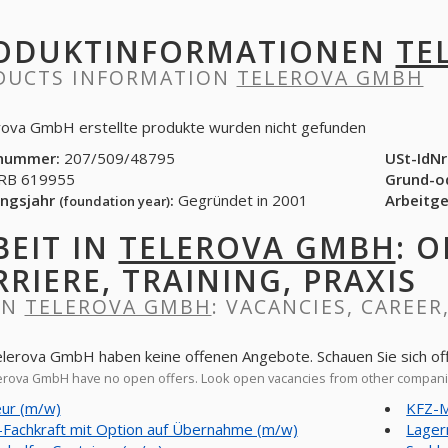
ODUKTINFORMATIONEN
TE
DUCTS INFORMATION
TELEROVA GMBH
rova GmbH erstellte produkte wurden nicht gefunden
nummer:
207/509/48795
USt-IdNr
B 619955
Grund-o
ngsjahr
:
Gegründet in 2001
Arbeitg
(foundation year)
BEIT IN
TELEROVA GMBH
: 
RRIERE, TRAINING, PRAXIS
IN
TELEROVA GMBH
: VACANCIES, CAREER
elerova GmbH haben keine offenen Angebote. Schauen Sie sich o
rova GmbH have no open offers. Look open vacancies from other compan
eur (m/w)
KFZ-M
Fachkraft mit Option auf Übernahme (m/w)
Lager