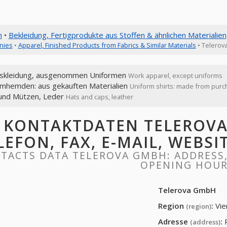
n
•
Bekleidung, Fertigprodukte aus Stoffen & ähnlichen Materialien
nies
•
Apparel, Finished Products from Fabrics & Similar Materials
• Telero
tskleidung, ausgenommen Uniformen
Work apparel, except uniforms
rmhemden: aus gekauften Materialien
Uniform shirts: made from purc
und Mützen, Leder
Hats and caps, leather
KONTAKTDATEN TELEROVA
LEFON, FAX, E-MAIL, WEBS
TACTS DATA TELEROVA GMBH: ADDRESS, 
OPENING HOU
Telerova GmbH
Region
:
Vie
(region)
Adresse
:
(address)