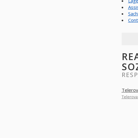
Lage
Assi
Sach
Cont
RE
SO
RES
Telero
Telerov