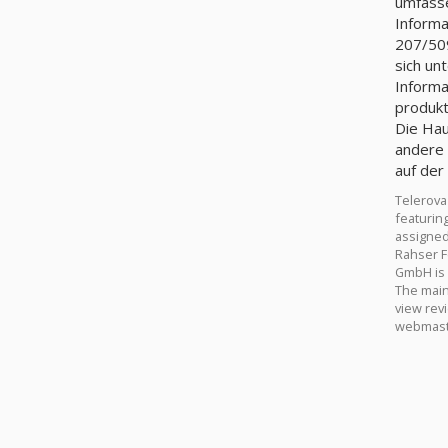
umfasse
Informa
207/50
sich un
Informa
produkt
Die Hau
andere 
auf der
Telerova
featurin
assigned
Rahser F
GmbH is 
The main 
view rev
webmast