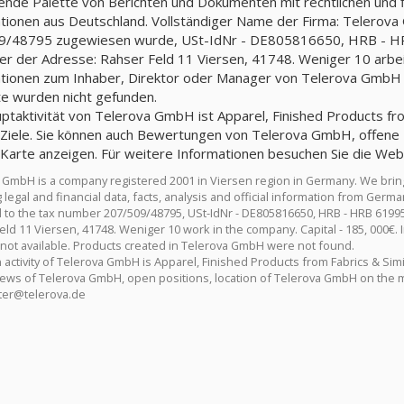
nde Palette von Berichten und Dokumenten mit rechtlichen und fin
tionen aus Deutschland. Vollständiger Name der Firma: Telerov
9/48795 zugewiesen wurde, USt-IdNr - DE805816650, HRB - HR
ter der Adresse: Rahser Feld 11 Viersen, 41748. Weniger 10 arbeit
tionen zum Inhaber, Direktor oder Manager von Telerova GmbH s
e wurden nicht gefunden.
ptaktivität von Telerova GmbH ist Apparel, Finished Products from 
Ziele. Sie können auch Bewertungen von Telerova GmbH, offene
 Karte anzeigen. Für weitere Informationen besuchen Sie die We
 GmbH is a company registered 2001 in Viersen region in Germany. We bri
g legal and financial data, facts, analysis and official information from G
 to the tax number 207/509/48795, USt-IdNr - DE805816650, HRB - HRB 6199
eld 11 Viersen, 41748. Weniger 10 work in the company. Capital - 185, 000€.
not available. Products created in Telerova GmbH were not found.
activity of Telerova GmbH is Apparel, Finished Products from Fabrics & Simil
iews of Telerova GmbH, open positions, location of Telerova GmbH on the map
er@telerova.de