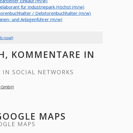
earbeiter Einkauf (m/w)
elaborant für Industriepark Höchst (m/w)
torenbuchhalter / Debitorenbuchhalter (m/w)
inen- und Anlagenführer (m/w)
ob now!)
H, KOMMENTARE IN
 IN SOCIAL NETWORKS
a GmbH
GOOGLE MAPS
OGLE MAPS