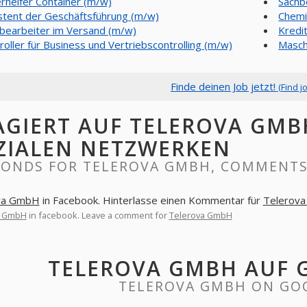
rhelfer Container (m/w)
Sachb
stent der Geschäftsführung (m/w)
Chemi
bearbeiter im Versand (m/w)
Kredi
roller für Business und Vertriebscontrolling (m/w)
Masch
Finde deinen Job jetzt!
(Find j
AGIERT AUF TELEROVA GMB
ZIALEN NETZWERKEN
PONDS FOR TELEROVA GMBH, COMMENTS
va GmbH
in Facebook. Hinterlasse einen Kommentar für
Telerov
a GmbH
in facebook. Leave a comment for
Telerova GmbH
TELEROVA GMBH AUF 
TELEROVA GMBH ON GO