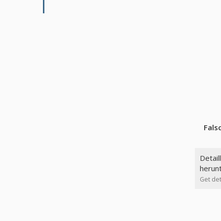
Fals
Detail
herun
Get det