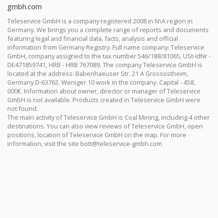
gmbh.com
Teleservice GmbH is a company registered 2008 in N\A region in
Germany. We brings you a complete range of reports and documents
featuring legal and financial data, facts, analysis and official
information from Germany Registry. Full name company: Teleservice
GmbH, company assigned to the tax number 546/188/81065, USt-IdNr -
DE471859741, HRB - HRB 767089. The company Teleservice GmbH is
located at the address: Babenhaeuser Str. 21 A Grossostheim,
Germany D-63762. Weniger 10 work in the company. Capital - 458,
000€. Information about owner, director or manager of Teleservice
GmbH is not available. Products created in Teleservice GmbH were
not found.
The main activity of Teleservice GmbH is Coal Mining, including 4 other
destinations. You can also view reviews of Teleservice GmbH, open
positions, location of Teleservice GmbH on the map. For more
information, visit the site
bott@teleservice-gmbh.com