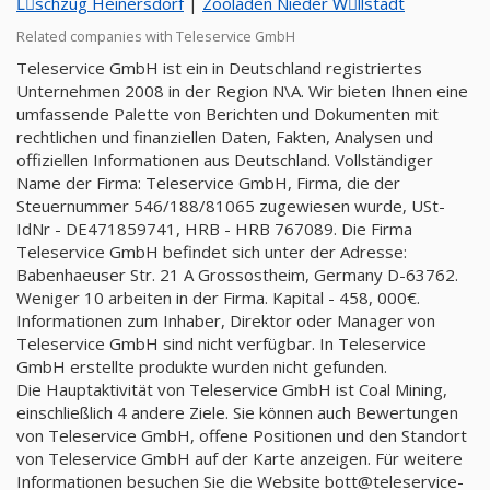
Lِschzug Heinersdorf
|
Zooladen Nieder Wِllstadt
Related companies with Teleservice GmbH
Teleservice GmbH ist ein in Deutschland registriertes
Unternehmen 2008 in der Region N\A. Wir bieten Ihnen eine
umfassende Palette von Berichten und Dokumenten mit
rechtlichen und finanziellen Daten, Fakten, Analysen und
offiziellen Informationen aus Deutschland. Vollständiger
Name der Firma: Teleservice GmbH, Firma, die der
Steuernummer 546/188/81065 zugewiesen wurde, USt-
IdNr - DE471859741, HRB - HRB 767089. Die Firma
Teleservice GmbH befindet sich unter der Adresse:
Babenhaeuser Str. 21 A Grossostheim, Germany D-63762.
Weniger 10 arbeiten in der Firma. Kapital - 458, 000€.
Informationen zum Inhaber, Direktor oder Manager von
Teleservice GmbH sind nicht verfügbar. In Teleservice
GmbH erstellte produkte wurden nicht gefunden.
Die Hauptaktivität von Teleservice GmbH ist Coal Mining,
einschließlich 4 andere Ziele. Sie können auch Bewertungen
von Teleservice GmbH, offene Positionen und den Standort
von Teleservice GmbH auf der Karte anzeigen. Für weitere
Informationen besuchen Sie die Website
bott@teleservice-