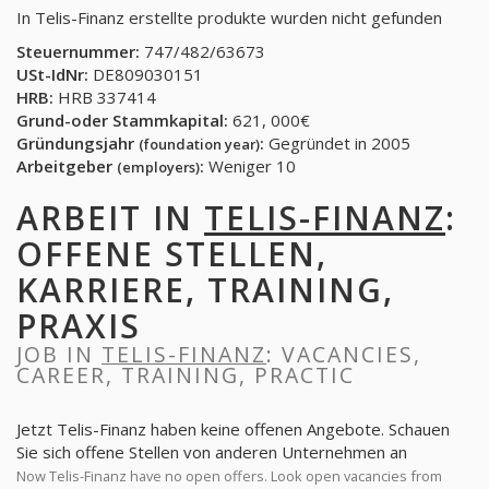
In Telis-Finanz erstellte produkte wurden nicht gefunden
Steuernummer:
747/482/63673
USt-IdNr:
DE809030151
HRB:
HRB 337414
Grund-oder Stammkapital:
621, 000€
Gründungsjahr
:
Gegründet in 2005
(foundation year)
Arbeitgeber
:
Weniger 10
(employers)
ARBEIT IN
TELIS-FINANZ
:
OFFENE STELLEN,
KARRIERE, TRAINING,
PRAXIS
JOB IN
TELIS-FINANZ
: VACANCIES,
CAREER, TRAINING, PRACTIC
Jetzt Telis-Finanz haben keine offenen Angebote. Schauen
Sie sich offene Stellen von anderen Unternehmen an
Now Telis-Finanz have no open offers. Look open vacancies from