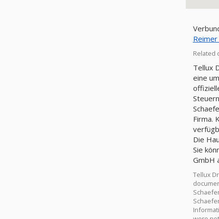
Verbund
Reimer
Related 
Tellux 
eine um
offizie
Steuer
Schaefe
Firma. 
verfügb
Die Hau
Sie kön
GmbH au
Tellux D
documents
Schaefer
Schaefer
Informat
were not