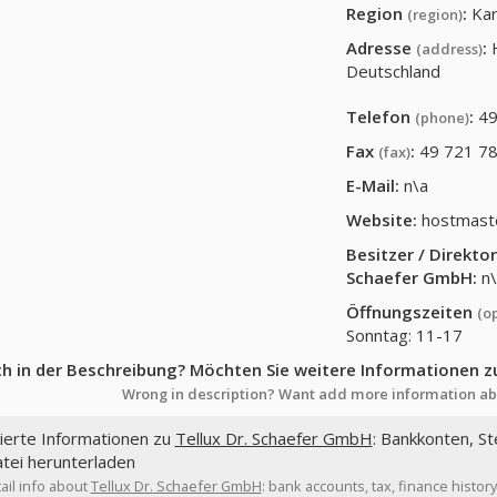
Region
:
Kar
(region)
Adresse
:
(address)
Deutschland
Telefon
:
49
(phone)
Fax
:
49 721 7
(fax)
E-Mail:
n\a
Website:
hostmast
Besitzer / Direkt
Schaefer GmbH
:
n\
Öffnungszeiten
(o
Sonntag: 11-17
ch in der Beschreibung? Möchten Sie weitere Informationen z
Wrong in description? Want add more information ab
lierte Informationen zu
Tellux Dr. Schaefer GmbH
: Bankkonten, St
tei herunterladen
ail info about
Tellux Dr. Schaefer GmbH
: bank accounts, tax, finance histo