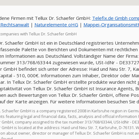
ene Firmen mit Tellux Dr. Schaefer GmbH:
Telefix.de Gmbh com
 Rechtsanwalt
|
Naturelemente oHG
|
Mappei-Organisationsmit
companies with Tellux Dr. Schaefer GmbH
Dr. Schaefer GmbH ist ein in Deutschland registriertes Unternehm
fassende Palette von Berichten und Dokumenten mit rechtlichen u
llen Informationen aus Deutschland. Vollständiger Name der Firma:
nummer 313/768/63344 zugewiesen wurde, USt-IdNr - DE3372772
r GmbH befindet sich unter der Adresse: Haid und Neu Str. 7, Ka
Kapital - 510, 000€. Informationen zum Inhaber, Direktor oder Ma
ar. In Tellux Dr. Schaefer GmbH erstellte produkte wurden nicht 
ptaktivität von Tellux Dr. Schaefer GmbH ist Insurance Agents, Bro
nen auch Bewertungen von Tellux Dr. Schaefer GmbH, offene Posi
f der Karte anzeigen. Für weitere Informationen besuchen Sie 
r. Schaefer GmbH is a company registered 2008 in Karlsruhe region in Germ
 featuring legal and financial data, facts, analysis and official informatio
 GmbH, company assigned to the tax number 313/768/63344, USt-IdNr - DE3
 GmbH is located at the address: Haid und Neu Str. 7, Karlsruhe, D-76131. We
ion about owner, director or manager of Tellux Dr. Schaefer GmbH is not av
 found.