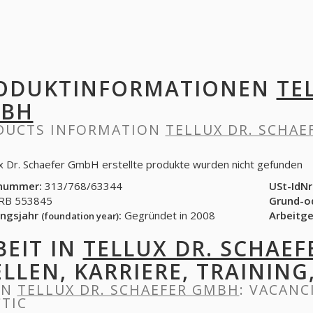
ODUKTINFORMATIONEN
TE
BH
DUCTS INFORMATION
TELLUX DR. SCHA
ux Dr. Schaefer GmbH erstellte produkte wurden nicht gefunden
nummer:
313/768/63344
USt-IdNr
B 553845
Grund-o
ngsjahr
:
Gegründet in 2008
Arbeitg
(foundation year)
BEIT IN
TELLUX DR. SCHAE
ELLEN, KARRIERE, TRAINING
IN
TELLUX DR. SCHAEFER GMBH
: VACANC
TIC