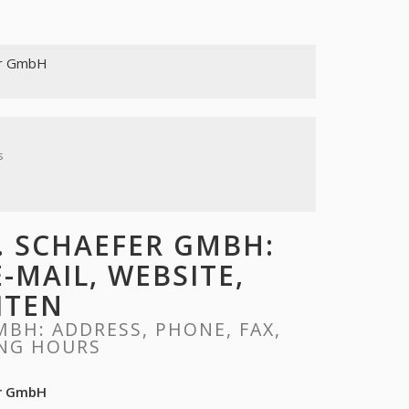
fer GmbH
s
. SCHAEFER GMBH:
E-MAIL, WEBSITE,
ITEN
BH: ADDRESS, PHONE, FAX,
ING HOURS
er GmbH