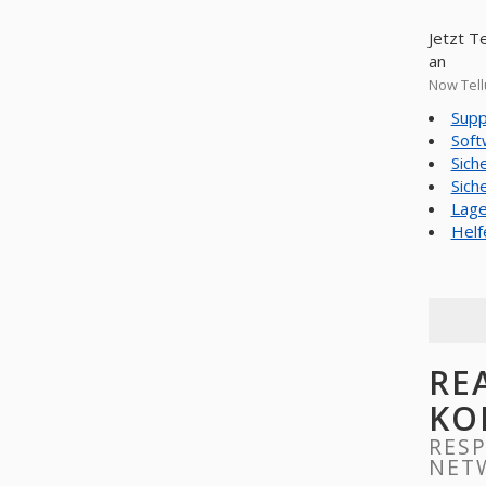
Jetzt T
an
Now Tell
Supp
Soft
Sich
Sich
Lage
Helf
RE
KO
RESP
NET