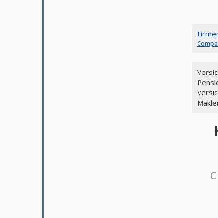
Firme
Compa
Versi
Pensi
Versi
Makle
C