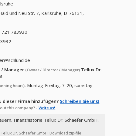
lsruhe
Haid und Neu Str. 7, Karlsruhe, D-76131,
 721 783930
83932
er@schlund.de
or / Manager
Tellux Dr.
(Owner / Director / Manager)
a
:
Montag-Freitag: 7-20, samstag-
pening hours)
u dieser Firma hinzufügen?
Schreiben Sie uns!
out this company? -
Write us!
euern, Finanzhistorie Tellux Dr. Schaefer GmbH.
ry Tellux Dr. Schaefer GmbH. Download zip-file