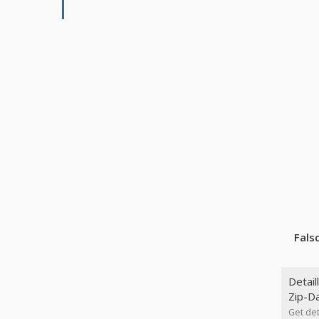
Fals
Detail
Zip-Da
Get det