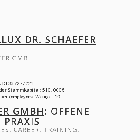
LLUX DR. SCHAEFER
EFER GMBH
:
DE337277221
der Stammkapital:
510, 000€
eber
:
Weniger 10
(employers)
FER GMBH
: OFFENE
, PRAXIS
IES, CAREER, TRAINING,