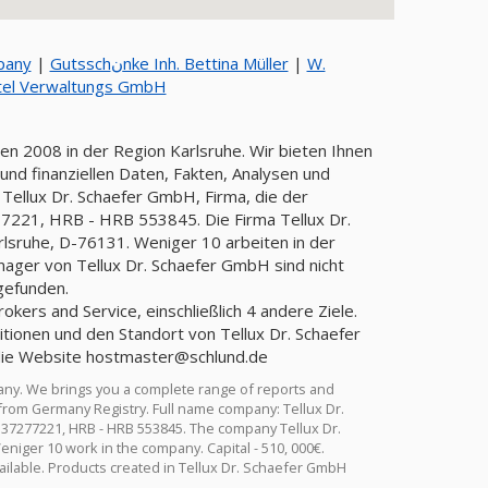
pany
|
Gutsschنnke Inh. Bettina Müller
|
W.
tel Verwaltungs GmbH
en 2008 in der Region Karlsruhe. Wir bieten Ihnen
nd finanziellen Daten, Fakten, Analysen und
 Tellux Dr. Schaefer GmbH, Firma, die der
21, HRB - HRB 553845. Die Firma Tellux Dr.
rlsruhe, D-76131. Weniger 10 arbeiten in der
nager von Tellux Dr. Schaefer GmbH sind nicht
gefunden.
kers and Service, einschließlich 4 andere Ziele.
tionen und den Standort von Tellux Dr. Schaefer
die Website
hostmaster@schlund.de
any. We brings you a complete range of reports and
n from Germany Registry. Full name company: Tellux Dr.
37277221, HRB - HRB 553845. The company Tellux Dr.
niger 10 work in the company. Capital - 510, 000€.
ailable. Products created in Tellux Dr. Schaefer GmbH