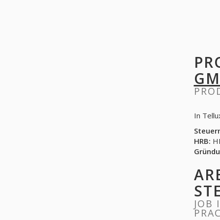
PR
GM
PRO
In Tell
Steuer
HRB:
HR
Gründu
AR
ST
JOB 
PRAC