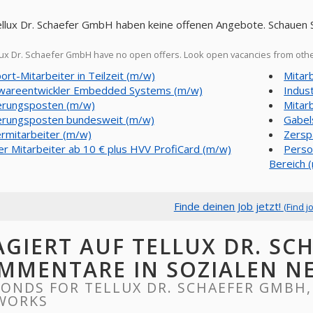
ellux Dr. Schaefer GmbH haben keine offenen Angebote. Schauen 
ux Dr. Schaefer GmbH have no open offers. Look open vacancies from oth
ort-Mitarbeiter in Teilzeit (m/w)
Mitar
wareentwickler Embedded Systems (m/w)
Indus
erungsposten (m/w)
Mitar
erungsposten bundesweit (m/w)
Gabel
rmitarbeiter (m/w)
Zersp
er Mitarbeiter ab 10 € plus HVV ProfiCard (m/w)
Perso
Bereich 
Finde deinen Job jetzt!
(Find j
AGIERT AUF TELLUX DR. SC
MMENTARE IN SOZIALEN N
ONDS FOR TELLUX DR. SCHAEFER GMBH,
WORKS