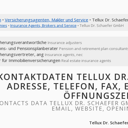
n
•
Versicherungsagenten, Makler und Service
• Tellux Dr. Schae
nies
•
Insurance Agents, Brokers and Service
• Tellux Dr. Schaefer GmbH
cherungsverantwortliche
Insurance adjusters
ons- und Pensionsplanberater
Pension and retirement plan consultant
cherungsvertreter, ang
Insurance agents, nec
r für Immobilienversicherungen
Real estate insurance agents
KONTAKTDATEN TELLUX DR
ADRESSE, TELEFON, FAX, 
ÖFFNUNGSZE
ONTACTS DATA TELLUX DR. SCHAEFER GM
EMAIL, WEBSITE, OPEN
Tellux Dr. Schaef