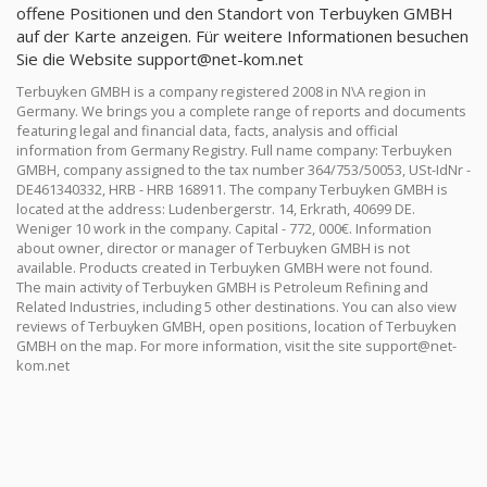
offene Positionen und den Standort von Terbuyken GMBH
auf der Karte anzeigen. Für weitere Informationen besuchen
Sie die Website
support@net-kom.net
Terbuyken GMBH is a company registered 2008 in N\A region in
Germany. We brings you a complete range of reports and documents
featuring legal and financial data, facts, analysis and official
information from Germany Registry. Full name company: Terbuyken
GMBH, company assigned to the tax number 364/753/50053, USt-IdNr -
DE461340332, HRB - HRB 168911. The company Terbuyken GMBH is
located at the address: Ludenbergerstr. 14, Erkrath, 40699 DE.
Weniger 10 work in the company. Capital - 772, 000€. Information
about owner, director or manager of Terbuyken GMBH is not
available. Products created in Terbuyken GMBH were not found.
The main activity of Terbuyken GMBH is Petroleum Refining and
Related Industries, including 5 other destinations. You can also view
reviews of Terbuyken GMBH, open positions, location of Terbuyken
GMBH on the map. For more information, visit the site
support@net-
kom.net