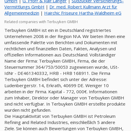
GmbH
|
G. Pforr & Ralf Langer
|
Südzucker Versicherungs-
Vermittlungs GmbH
|
Dr. med. Robert Kullmann Arzt für
Allgemeinmedizin
|
Hairchic Friseure Hartha-Waldheim eG
Related companies with Terbuyken GMBH
Terbuyken GMBH ist ein in Deutschland registriertes
Unternehmen 2008 in der Region N\A. Wir bieten Ihnen eine
umfassende Palette von Berichten und Dokumenten mit
rechtlichen und finanziellen Daten, Fakten, Analysen und
offiziellen Informationen aus Deutschland. Vollständiger
Name der Firma: Terbuyken GMBH, Firma, die der
Steuernummer 364/753/50053 zugewiesen wurde, USt-
IdNr - DE461340332, HRB - HRB 168911. Die Firma
Terbuyken GMBH befindet sich unter der Adresse:
Ludenbergerstr. 14, Erkrath, 40699 DE. Weniger 10
arbeiten in der Firma. Kapital - 772, 000€. Informationen
zum Inhaber, Direktor oder Manager von Terbuyken GMBH
sind nicht verfügbar. In Terbuyken GMBH erstellte produkte
wurden nicht gefunden.
Die Hauptaktivität von Terbuyken GMBH ist Petroleum
Refining and Related Industries, einschließlich 5 andere
Ziele. Sie können auch Bewertungen von Terbuyken GMBH,