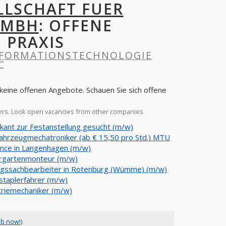
LLSCHAFT FUER
 MBH
: OFFENE
, PRAXIS
INFORMATIONSTECHNOLOGIE
C
keine offenen Angebote. Schauen Sie sich offene
ers. Look open vacancies from other companies
kant zur Festanstellung gesucht (m/w)
fahrzeugmechatroniker (ab € 15,50 pro Std.) MTU
nce in Langenhagen (m/w)
rgartenmonteur (m/w)
agssachbearbeiter in Rotenburg (Wümme) (m/w)
staplerfahrer (m/w)
triemechaniker (m/w)
ob now!)