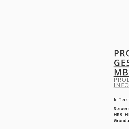
PR
GE
MB
PRO
INF
In Terr
Steuer
HRB:
HR
Gründu