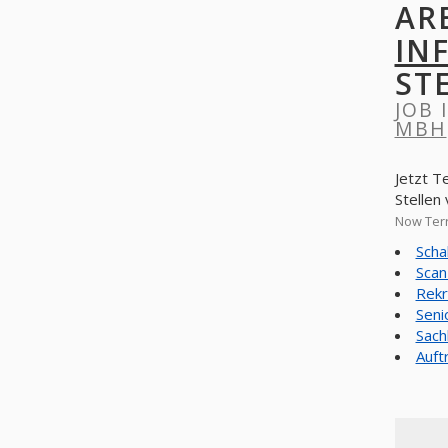
AR
IN
ST
JOB 
MBH
Jetzt T
Stellen
Now Terr
Scha
Scan
Rekr
Seni
Sach
Auft