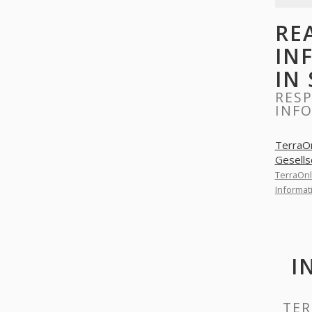
RE
IN
IN
RES
INF
TerraOn
Gesells
TerraOnl
Informat
I
TER