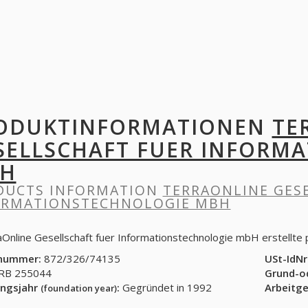
ODUKTINFORMATIONEN
TE
SELLSCHAFT FUER INFORM
H
DUCTS INFORMATION
TERRAONLINE GES
ORMATIONSTECHNOLOGIE MBH
aOnline Gesellschaft fuer Informationstechnologie mbH erstellte
nummer:
872/326/74135
USt-IdNr
B 255044
Grund-o
ngsjahr
:
Gegründet in 1992
Arbeitg
(foundation year)