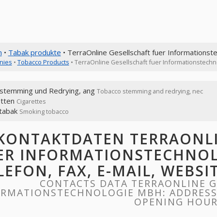
n
•
Tabak produkte
• TerraOnline Gesellschaft fuer Informations
nies
•
Tobacco Products
• TerraOnline Gesellschaft fuer Informationstech
stemming und Redrying, ang
Tobacco stemming and redrying, nec
etten
Cigarettes
tabak
Smoking tobacco
KONTAKTDATEN TERRAONLI
ER INFORMATIONSTECHNOL
LEFON, FAX, E-MAIL, WEBS
CONTACTS DATA TERRAONLINE G
RMATIONSTECHNOLOGIE MBH: ADDRESS, 
OPENING HOU