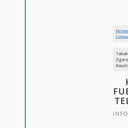
Firme
Compa
Tabak
Zigar
Rauch
FU
TE
INFO