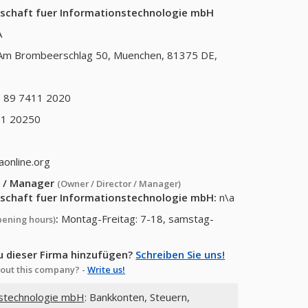
lschaft fuer Informationstechnologie mbH
A
Am Brombeerschlag 50, Muenchen, 81375 DE,
 89 7411 2020
11 20250
aonline.org
or / Manager
(Owner / Director / Manager)
lschaft fuer Informationstechnologie mbH
:
n\a
:
Montag-Freitag: 7-18, samstag-
pening hours)
u dieser Firma hinzufügen?
Schreiben Sie uns!
out this company? -
Write us!
nstechnologie mbH
: Bankkonten, Steuern,