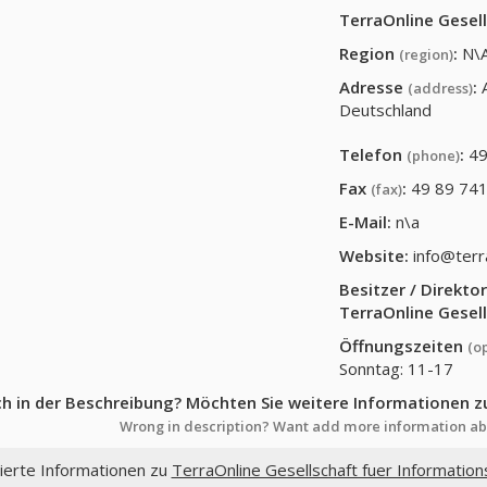
TerraOnline Gesel
Region
:
N\
(region)
Adresse
:
(address)
Deutschland
Telefon
:
49
(phone)
Fax
:
49 89 74
(fax)
E-Mail:
n\a
Website:
info@terr
Besitzer / Direkt
TerraOnline Gesel
Öffnungszeiten
(o
Sonntag: 11-17
ch in der Beschreibung? Möchten Sie weitere Informationen z
Wrong in description? Want add more information ab
lierte Informationen zu
TerraOnline Gesellschaft fuer Informatio