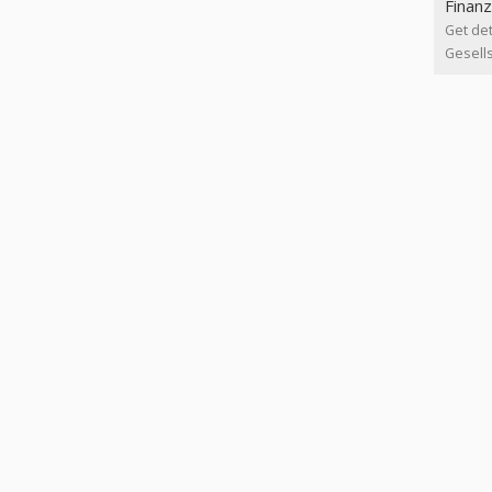
Finanz
Get det
Gesells