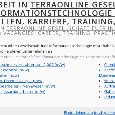
BEIT IN
TERRAONLINE GESE
FORMATIONSTECHNOLOGIE
ELLEN, KARRIERE, TRAINING
IN
TERRAONLINE GESELLSCHAFT FUER 
: VACANCIES, CAREER, TRAINING, PRACTI
erraOnline Gesellschaft fuer Informationstechnologie mbH haben 
 von anderen Unternehmen an
aOnline Gesellschaft fuer Informationstechnologie mbH have no open off
ltschrankverdrahter ab 12,00€ (m/w)
Chemi
 Operator (m/w)
Kraft
uter (m/w)
Maintena
or Financial Analyst (m/w)
Winte
bearbeiter - Mahnwesen (m/w)
Auftr
ragssachbearbeiter (m/w)
Gabel
Indus
Finde deinen Job jetzt!
(Find j