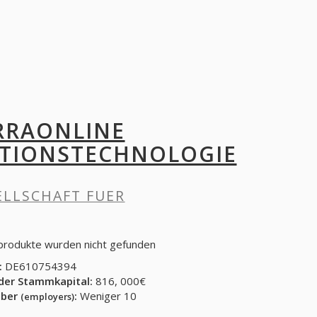
RRAONLINE
ATIONSTECHNOLOGIE
ELLSCHAFT FUER
 produkte wurden nicht gefunden
:
DE610754394
der Stammkapital:
816, 000€
eber
:
Weniger 10
(employers)