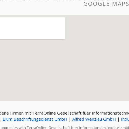
GOOGLE MAP
ene Firmen mit TerraOnline Gesellschaft fuer Informationstech
|
Blum Beschriftungsdienst GmbH
|
Alfred Wenzlau GmbH
|
Indu
companies with TerraOnline Gesellschaft fuer Informationstechnologie mb