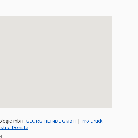
S
nologie mbH:
GEORG HEINDL GMBH
|
Pro Druck
strie Deinste
H