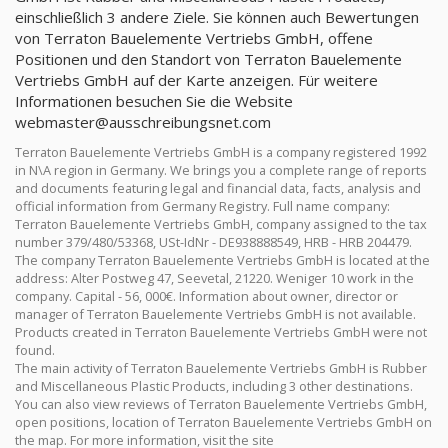
einschließlich 3 andere Ziele. Sie können auch Bewertungen
von Terraton Bauelemente Vertriebs GmbH, offene
Positionen und den Standort von Terraton Bauelemente
Vertriebs GmbH auf der Karte anzeigen. Für weitere
Informationen besuchen Sie die Website
webmaster@ausschreibungsnet.com
Terraton Bauelemente Vertriebs GmbH is a company registered 1992
in N\A region in Germany. We brings you a complete range of reports
and documents featuring legal and financial data, facts, analysis and
official information from Germany Registry. Full name company:
Terraton Bauelemente Vertriebs GmbH, company assigned to the tax
number 379/480/53368, USt-IdNr - DE938888549, HRB - HRB 204479.
The company Terraton Bauelemente Vertriebs GmbH is located at the
address: Alter Postweg 47, Seevetal, 21220. Weniger 10 work in the
company. Capital - 56, 000€. Information about owner, director or
manager of Terraton Bauelemente Vertriebs GmbH is not available.
Products created in Terraton Bauelemente Vertriebs GmbH were not
found.
The main activity of Terraton Bauelemente Vertriebs GmbH is Rubber
and Miscellaneous Plastic Products, including 3 other destinations.
You can also view reviews of Terraton Bauelemente Vertriebs GmbH,
open positions, location of Terraton Bauelemente Vertriebs GmbH on
the map. For more information, visit the site