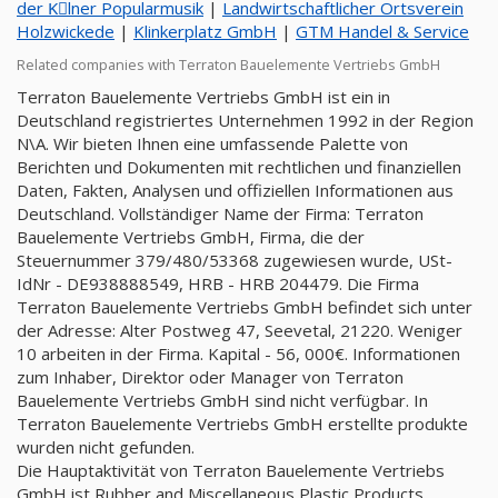
der Kِlner Popularmusik
|
Landwirtschaftlicher Ortsverein
Holzwickede
|
Klinkerplatz GmbH
|
GTM Handel & Service
Related companies with Terraton Bauelemente Vertriebs GmbH
Terraton Bauelemente Vertriebs GmbH ist ein in
Deutschland registriertes Unternehmen 1992 in der Region
N\A. Wir bieten Ihnen eine umfassende Palette von
Berichten und Dokumenten mit rechtlichen und finanziellen
Daten, Fakten, Analysen und offiziellen Informationen aus
Deutschland. Vollständiger Name der Firma: Terraton
Bauelemente Vertriebs GmbH, Firma, die der
Steuernummer 379/480/53368 zugewiesen wurde, USt-
IdNr - DE938888549, HRB - HRB 204479. Die Firma
Terraton Bauelemente Vertriebs GmbH befindet sich unter
der Adresse: Alter Postweg 47, Seevetal, 21220. Weniger
10 arbeiten in der Firma. Kapital - 56, 000€. Informationen
zum Inhaber, Direktor oder Manager von Terraton
Bauelemente Vertriebs GmbH sind nicht verfügbar. In
Terraton Bauelemente Vertriebs GmbH erstellte produkte
wurden nicht gefunden.
Die Hauptaktivität von Terraton Bauelemente Vertriebs
GmbH ist Rubber and Miscellaneous Plastic Products,