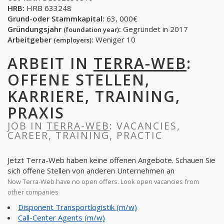
HRB:
HRB 633248
Grund-oder Stammkapital:
63, 000€
Gründungsjahr
:
Gegründet in 2017
(foundation year)
Arbeitgeber
:
Weniger 10
(employers)
ARBEIT IN
TERRA-WEB
:
OFFENE STELLEN,
KARRIERE, TRAINING,
PRAXIS
JOB IN
TERRA-WEB
: VACANCIES,
CAREER, TRAINING, PRACTIC
Jetzt Terra-Web haben keine offenen Angebote. Schauen Sie
sich offene Stellen von anderen Unternehmen an
Now Terra-Web have no open offers. Look open vacancies from
other companies
Disponent Transportlogistik (m/w)
Call-Center Agents (m/w)