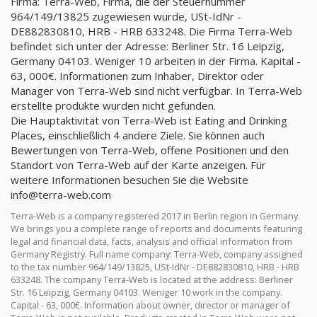
Firma: Terra-Web, Firma, die der Steuernummer
964/149/13825 zugewiesen wurde, USt-IdNr -
DE882830810, HRB - HRB 633248. Die Firma Terra-Web
befindet sich unter der Adresse: Berliner Str. 16 Leipzig,
Germany 04103. Weniger 10 arbeiten in der Firma. Kapital -
63, 000€. Informationen zum Inhaber, Direktor oder
Manager von Terra-Web sind nicht verfügbar. In Terra-Web
erstellte produkte wurden nicht gefunden.
Die Hauptaktivität von Terra-Web ist Eating and Drinking
Places, einschließlich 4 andere Ziele. Sie können auch
Bewertungen von Terra-Web, offene Positionen und den
Standort von Terra-Web auf der Karte anzeigen. Für
weitere Informationen besuchen Sie die Website
info@terra-web.com
Terra-Web is a company registered 2017 in Berlin region in Germany.
We brings you a complete range of reports and documents featuring
legal and financial data, facts, analysis and official information from
Germany Registry. Full name company: Terra-Web, company assigned
to the tax number 964/149/13825, USt-IdNr - DE882830810, HRB - HRB
633248. The company Terra-Web is located at the address: Berliner
Str. 16 Leipzig, Germany 04103. Weniger 10 work in the company.
Capital - 63, 000€. Information about owner, director or manager of