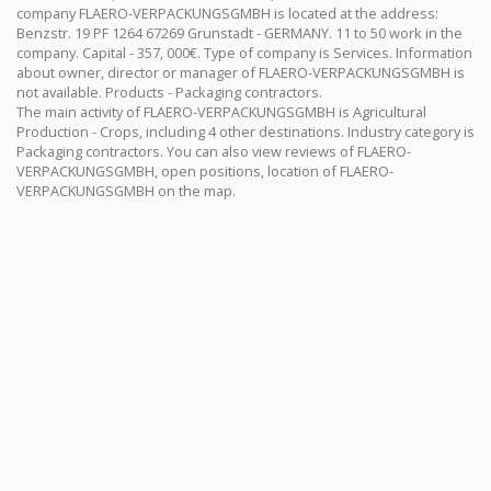
company FLAERO-VERPACKUNGSGMBH is located at the address:
Benzstr. 19 PF 1264 67269 Grunstadt - GERMANY. 11 to 50 work in the
company. Capital - 357, 000€. Type of company is Services. Information
about owner, director or manager of FLAERO-VERPACKUNGSGMBH is
not available. Products - Packaging contractors.
The main activity of FLAERO-VERPACKUNGSGMBH is Agricultural
Production - Crops, including 4 other destinations. Industry category is
Packaging contractors. You can also view reviews of FLAERO-
VERPACKUNGSGMBH, open positions, location of FLAERO-
VERPACKUNGSGMBH on the map.