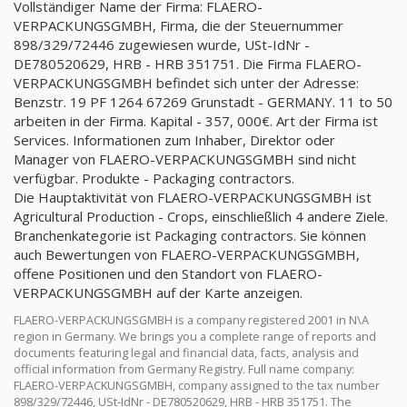
Vollständiger Name der Firma: FLAERO-
VERPACKUNGSGMBH, Firma, die der Steuernummer
898/329/72446 zugewiesen wurde, USt-IdNr -
DE780520629, HRB - HRB 351751. Die Firma FLAERO-
VERPACKUNGSGMBH befindet sich unter der Adresse:
Benzstr. 19 PF 1264 67269 Grunstadt - GERMANY. 11 to 50
arbeiten in der Firma. Kapital - 357, 000€. Art der Firma ist
Services. Informationen zum Inhaber, Direktor oder
Manager von FLAERO-VERPACKUNGSGMBH sind nicht
verfügbar. Produkte - Packaging contractors.
Die Hauptaktivität von FLAERO-VERPACKUNGSGMBH ist
Agricultural Production - Crops, einschließlich 4 andere Ziele.
Branchenkategorie ist Packaging contractors. Sie können
auch Bewertungen von FLAERO-VERPACKUNGSGMBH,
offene Positionen und den Standort von FLAERO-
VERPACKUNGSGMBH auf der Karte anzeigen.
FLAERO-VERPACKUNGSGMBH is a company registered 2001 in N\A
region in Germany. We brings you a complete range of reports and
documents featuring legal and financial data, facts, analysis and
official information from Germany Registry. Full name company:
FLAERO-VERPACKUNGSGMBH, company assigned to the tax number
898/329/72446, USt-IdNr - DE780520629, HRB - HRB 351751. The