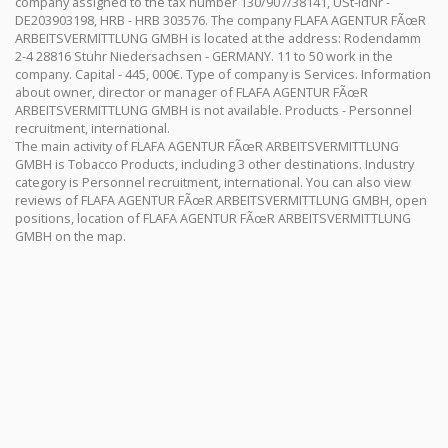
company assigned to the tax number 130/907/38141, USt-IdNr -
DE203903198, HRB - HRB 303576. The company FLAFA AGENTUR FÃœR
ARBEITSVERMITTLUNG GMBH is located at the address: Rodendamm
2-4 28816 Stuhr Niedersachsen - GERMANY. 11 to 50 work in the
company. Capital - 445, 000€. Type of company is Services. Information
about owner, director or manager of FLAFA AGENTUR FÃœR
ARBEITSVERMITTLUNG GMBH is not available. Products - Personnel
recruitment, international.
The main activity of FLAFA AGENTUR FÃœR ARBEITSVERMITTLUNG
GMBH is Tobacco Products, including 3 other destinations. Industry
category is Personnel recruitment, international. You can also view
reviews of FLAFA AGENTUR FÃœR ARBEITSVERMITTLUNG GMBH, open
positions, location of FLAFA AGENTUR FÃœR ARBEITSVERMITTLUNG
GMBH on the map.