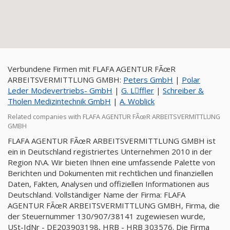
Verbundene Firmen mit FLAFA AGENTUR FÃœR
ARBEITSVERMITTLUNG GMBH:
Peters GmbH
|
Polar
Leder Modevertriebs- GmbH
|
G. Lِffler
|
Schreiber &
Tholen Medizintechnik GmbH
|
A. Woblick
Related companies with FLAFA AGENTUR FÃœR ARBEITSVERMITTLUNG
GMBH
FLAFA AGENTUR FÃœR ARBEITSVERMITTLUNG GMBH ist
ein in Deutschland registriertes Unternehmen 2010 in der
Region N\A. Wir bieten Ihnen eine umfassende Palette von
Berichten und Dokumenten mit rechtlichen und finanziellen
Daten, Fakten, Analysen und offiziellen Informationen aus
Deutschland. Vollständiger Name der Firma: FLAFA
AGENTUR FÃœR ARBEITSVERMITTLUNG GMBH, Firma, die
der Steuernummer 130/907/38141 zugewiesen wurde,
USt-IdNr - DE203903198, HRB - HRB 303576. Die Firma