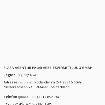
FLAFA AGENTUR FÃœR ARBEITSVERMITTLUNG GMBH
Region
:
N\A
(region)
Adresse
:
Rodendamm 2-4 28816 Stuhr
(address)
Niedersachsen - GERMANY, Deutschland
Telefon
:
49-(421)-898-90
(phone)
Fax
:
49-(421)-898-91-89
(fax)