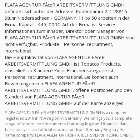
FLAFA AGENTUR FÃœR ARBEITSVERMITTLUNG GMBH
befindet sich unter der Adresse: Rodendamm 2-4 28816
Stuhr Niedersachsen - GERMANY. 11 to 50 arbeiten in der
Firma. Kapital - 445, 000€. Art der Firma ist Services.
Informationen zum Inhaber, Direktor oder Manager von
FLAFA AGENTUR FÃœR ARBEITSVERMITTLUNG GMBH sind
nicht verfügbar. Produkte - Personnel recruitment,
international.
Die Hauptaktivität von FLAFA AGENTUR FÃœR
ARBEITSVERMITTLUNG GMBH ist Tobacco Products,
einschließlich 3 andere Ziele. Branchenkategorie ist
Personnel recruitment, international. Sie können auch
Bewertungen von FLAFA AGENTUR FÃœR
ARBEITSVERMITTLUNG GMBH, offene Positionen und den
Standort von FLAFA AGENTUR FÃœR
ARBEITSVERMITTLUNG GMBH auf der Karte anzeigen.
FLAFA AGENTUR FÃœR ARBEITSVERMITTLUNG GMBH is a company
registered 2010 in N\A region in Germany. We brings you a complete
range of reports and documents featuring legal and financial data,
facts, analysis and official information from Germany Registry. Full
name company: FLAFA AGENTUR FÃœR ARBEITSVERMITTLUNG GMBH,