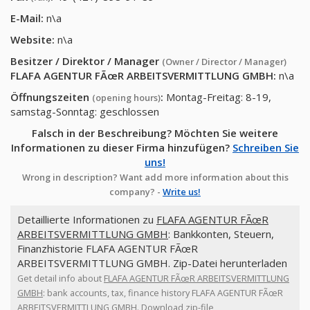
E-Mail:
n\a
Website:
n\a
Besitzer / Direktor / Manager
(Owner / Director / Manager)
FLAFA AGENTUR FÃœR ARBEITSVERMITTLUNG GMBH
:
n\a
Öffnungszeiten
:
Montag-Freitag: 8-19,
(opening hours)
samstag-Sonntag: geschlossen
Falsch in der Beschreibung? Möchten Sie weitere
Informationen zu dieser Firma hinzufügen?
Schreiben Sie
uns!
Wrong in description? Want add more information about this
company? -
Write us!
Detaillierte Informationen zu
FLAFA AGENTUR FÃœR
ARBEITSVERMITTLUNG GMBH
: Bankkonten, Steuern,
Finanzhistorie FLAFA AGENTUR FÃœR
ARBEITSVERMITTLUNG GMBH. Zip-Datei herunterladen
Get detail info about
FLAFA AGENTUR FÃœR ARBEITSVERMITTLUNG
GMBH
: bank accounts, tax, finance history FLAFA AGENTUR FÃœR
ARBEITSVERMITTLUNG GMBH. Download zip-file