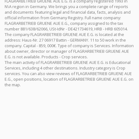
FLAGRARBETRIEB GRUENE AUE E.G. is a company registered 1993 in
N\A region in Germany. We brings you a complete range of reports
and documents featuring legal and financial data, facts, analysis and
official information from Germany Registry. Full name company:
FLAGRARBETRIEB GRUENE AUE E.G., company assigned to the tax
number 881/638/62066, USt-IdNr - DE421734619, HRB - HRB 605014.
The company FLAGRARBETRIEB GRUENE AUE E.G. is located at the
address: Haus-Nr. 27 06917 Battin - GERMANY. 11 to 50 work in the
company. Capital - 859, 000€. Type of company is Services. Information
about owner, director or manager of FLAGRARBETRIEB GRUENE AUE
E.G. is not available. Products - Crop services.
The main activity of FLAGRARBETRIEB GRUENE AUE E.G. is Educational
Services, including 4 other destinations. Industry category is Crop
services. You can also view reviews of FLAGRARBETRIEB GRUENE AUE
E.G., open positions, location of FLAGRARBETRIEB GRUENE AUE E.G. on
the map.