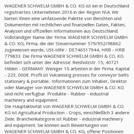
WAGENER SCHWELM GMBH & CO. KG ist ein in Deutschland
registriertes Unternehmen 2016 in der Region N\A. Wir
bieten Ihnen eine umfassende Palette von Berichten und
Dokumenten mit rechtlichen und finanziellen Daten, Fakten,
Analysen und offiziellen Informationen aus Deutschland.
Vollständiger Name der Firma: WAGENER SCHWELM GMBH
& CO. KG, Firma, die der Steuernummer 579/952/98862
zugewiesen wurde, USt-IdNr - DE746517944, HRB - HRB
779833. Die Firma WAGENER SCHWELM GMBH & CO. KG
befindet sich unter der Adresse: Reisholzstr. 15, 40721
Hilden - GERMANY. Weniger 10 arbeiten in der Firma. Kapital
- 223, 000€. Profil ist Vulcanising presses for conveyor belts
stationary & portable.. Informationen zum Inhaber, Direktor
oder Manager von WAGENER SCHWELM GMBH & CO. KG
sind nicht verfügbar. Produkte - Rubber - industrial
machinery and equipment.
Die Hauptaktivität von WAGENER SCHWELM GMBH & CO.
KG ist Agricultural Production - Crops, einschließlich 3 andere
Ziele. Branchenkategorie ist Rubber - industrial machinery
and equipment. Sie können auch Bewertungen von
WAGENER SCHWELM GMBH & CO. KG, offene Positionen