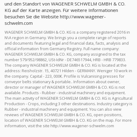
und den Standort von WAGENER SCHWELM GMBH & CO.
KG auf der Karte anzeigen. Für weitere Informationen
besuchen Sie die Website http://www.wagener-
schwelm.com
WAGENER SCHWELM GMBH & CO. KG is a company registered 2016 in
N\A region in Germany. We brings you a complete range of reports
and documents featuring legal and financial data, facts, analysis and
official information from Germany Registry. Full name company:
WAGENER SCHWELM GMBH & CO. KG, company assigned to the tax
number 579/952/98862, USt-IdNr - DE746517944, HRB - HRB 779833.
The company WAGENER SCHWELM GMBH & CO. KG is located at the
address: Reisholzstr. 15, 40721 Hilden - GERMANY. Weniger 10 work in
the company. Capital - 223, 000€. Profile is Vulcanising presses for
conveyor belts stationary & portable.. Information about owner,
director or manager of WAGENER SCHWELM GMBH & CO. KG is not
available. Products - Rubber - industrial machinery and equipment.
The main activity of WAGENER SCHWELM GMBH & CO. KG is Agricultural
Production - Crops, including 3 other destinations. Industry category is
Rubber - industrial machinery and equipment. You can also view
reviews of WAGENER SCHWELM GMBH & CO. KG, open positions,
location of WAGENER SCHWELM GMBH & CO. KG on the map. For more
information, visit the site http://www.wagener-schwelm.com