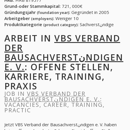
HRB:
HRB 819577
Grund-oder Stammkapital:
721, 000€
Gründungsjahr
:
Gegründet in 2005
(foundation year)
Arbeitgeber
:
Weniger 10
(employers)
Produktkategorie
:
Sachverstنndige
(product category)
ARBEIT IN
VBS VERBAND
DER
BAUSACHVERSTنNDIGEN
E. V.
: OFFENE STELLEN,
KARRIERE, TRAINING,
PRAXIS
JOB IN
VBS VERBAND DER
BAUSACHVERSTنNDIGEN E. V.
:
VACANCIES, CAREER, TRAINING,
PRACTIC
Jetzt VBS Verband der Bausachverstنndigen e. V. haben