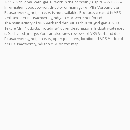
16552; Schildow. Weniger 10 work in the company. Capital - 721, 000€.
Information about owner, director or manager of VBS Verband der
Bausachverstنndigen e. V. is not available. Products created in VBS
Verband der Bausachverstنndigen e. V. were not found.
The main activity of VBS Verband der Bausachverstنndigen e. V. is
Textile Mill Products, including 4 other destinations. Industry category
is Sachverstنndige. You can also view reviews of VBS Verband der
Bausachverstنndigen e. V., open positions, location of VBS Verband
der Bausachverstنndigen e. V. on the map.