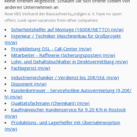
keine offenen Angebote. Schauen Sie sich offene Stellen von
anderen Unternehmen an
Now VBS Verband der Bausachverstنndigen e. V. have no open
offers. Look open vacancies from other companies
Sicherheitshelfer auf Montage (1600€/NETTO) (m/w)
Ingenieur / Techniker Maschinenbau für Großprojekt
(m/w)
Projektleitung DSL - Call-Center (m/w)
Mitarbeiter - Raffinerie (Sicherungsposten) (m/w)
Lohn- und Gehaltsbuchhalter in Direktvermittlung (m/w)
Fachlagerist (m/w)
Industriemechaniker / Verdienst bis 20€/Std. (m/w)
Disponent (m/w)
Kundenbetreuer - Servicehotline Autovermietung (9,20€/
h) (m/w)
Qualitätsfachmann (Chemikant) (m/w)
Kaufmännischer Kundenservice für 9,20 €/h in Rostock
(m/w)
Produktions- und Lagerhelfer mit Übernahmeoption
(m/w)