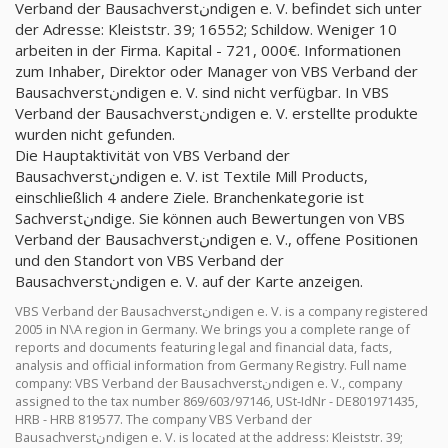
Verband der Bausachverstنndigen e. V. befindet sich unter
der Adresse: Kleiststr. 39; 16552; Schildow. Weniger 10
arbeiten in der Firma. Kapital - 721, 000€. Informationen
zum Inhaber, Direktor oder Manager von VBS Verband der
Bausachverstنndigen e. V. sind nicht verfügbar. In VBS
Verband der Bausachverstنndigen e. V. erstellte produkte
wurden nicht gefunden.
Die Hauptaktivität von VBS Verband der
Bausachverstنndigen e. V. ist Textile Mill Products,
einschließlich 4 andere Ziele. Branchenkategorie ist
Sachverstنndige. Sie können auch Bewertungen von VBS
Verband der Bausachverstنndigen e. V., offene Positionen
und den Standort von VBS Verband der
Bausachverstنndigen e. V. auf der Karte anzeigen.
VBS Verband der Bausachverstنndigen e. V. is a company registered
2005 in N\A region in Germany. We brings you a complete range of
reports and documents featuring legal and financial data, facts,
analysis and official information from Germany Registry. Full name
company: VBS Verband der Bausachverstنndigen e. V., company
assigned to the tax number 869/603/97146, USt-IdNr - DE801971435,
HRB - HRB 819577. The company VBS Verband der
Bausachverstنndigen e. V. is located at the address: Kleiststr. 39;