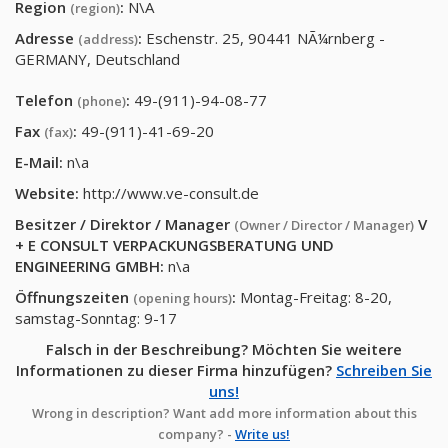
Region
:
N\A
(region)
Adresse
:
Eschenstr. 25, 90441 NÃ¼rnberg -
(address)
GERMANY, Deutschland
Telefon
:
49-(911)-94-08-77
(phone)
Fax
:
49-(911)-41-69-20
(fax)
E-Mail:
n\a
Website:
http://www.ve-consult.de
Besitzer / Direktor / Manager
V
(Owner / Director / Manager)
+ E CONSULT VERPACKUNGSBERATUNG UND
ENGINEERING GMBH
:
n\a
Öffnungszeiten
:
Montag-Freitag: 8-20,
(opening hours)
samstag-Sonntag: 9-17
Falsch in der Beschreibung? Möchten Sie weitere
Informationen zu dieser Firma hinzufügen?
Schreiben Sie
uns!
Wrong in description? Want add more information about this
company? -
Write us!