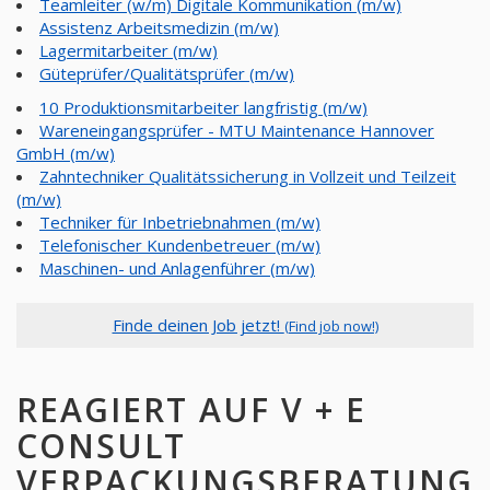
Teamleiter (w/m) Digitale Kommunikation (m/w)
Assistenz Arbeitsmedizin (m/w)
Lagermitarbeiter (m/w)
Güteprüfer/Qualitätsprüfer (m/w)
10 Produktionsmitarbeiter langfristig (m/w)
Wareneingangsprüfer - MTU Maintenance Hannover
GmbH (m/w)
Zahntechniker Qualitätssicherung in Vollzeit und Teilzeit
(m/w)
Techniker für Inbetriebnahmen (m/w)
Telefonischer Kundenbetreuer (m/w)
Maschinen- und Anlagenführer (m/w)
Finde deinen Job jetzt!
(Find job now!)
REAGIERT AUF V + E
CONSULT
VERPACKUNGSBERATUNG