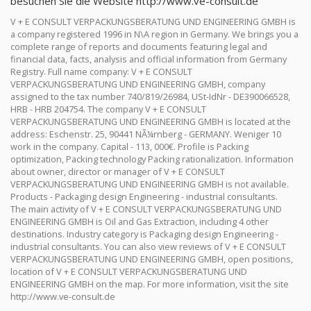
besuchen Sie die Website http://www.ve-consult.de
V + E CONSULT VERPACKUNGSBERATUNG UND ENGINEERING GMBH is
a company registered 1996 in N\A region in Germany. We brings you a
complete range of reports and documents featuring legal and
financial data, facts, analysis and official information from Germany
Registry. Full name company: V + E CONSULT
VERPACKUNGSBERATUNG UND ENGINEERING GMBH, company
assigned to the tax number 740/819/26984, USt-IdNr - DE390066528,
HRB - HRB 204754. The company V + E CONSULT
VERPACKUNGSBERATUNG UND ENGINEERING GMBH is located at the
address: Eschenstr. 25, 90441 NÃ¼rnberg - GERMANY. Weniger 10
work in the company. Capital - 113, 000€. Profile is Packing
optimization, Packing technology Packing rationalization. Information
about owner, director or manager of V + E CONSULT
VERPACKUNGSBERATUNG UND ENGINEERING GMBH is not available.
Products - Packaging design Engineering - industrial consultants.
The main activity of V + E CONSULT VERPACKUNGSBERATUNG UND
ENGINEERING GMBH is Oil and Gas Extraction, including 4 other
destinations. Industry category is Packaging design Engineering -
industrial consultants. You can also view reviews of V + E CONSULT
VERPACKUNGSBERATUNG UND ENGINEERING GMBH, open positions,
location of V + E CONSULT VERPACKUNGSBERATUNG UND
ENGINEERING GMBH on the map. For more information, visit the site
http://www.ve-consult.de