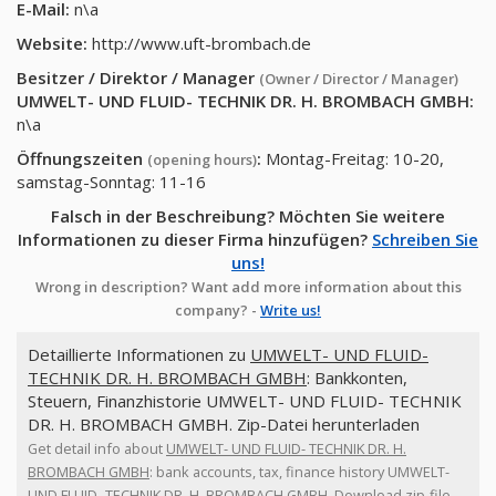
E-Mail:
n\a
Website:
http://www.uft-brombach.de
Besitzer / Direktor / Manager
(Owner / Director / Manager)
UMWELT- UND FLUID- TECHNIK DR. H. BROMBACH GMBH
:
n\a
Öffnungszeiten
:
Montag-Freitag: 10-20,
(opening hours)
samstag-Sonntag: 11-16
Falsch in der Beschreibung? Möchten Sie weitere
Informationen zu dieser Firma hinzufügen?
Schreiben Sie
uns!
Wrong in description? Want add more information about this
company? -
Write us!
Detaillierte Informationen zu
UMWELT- UND FLUID-
TECHNIK DR. H. BROMBACH GMBH
: Bankkonten,
Steuern, Finanzhistorie UMWELT- UND FLUID- TECHNIK
DR. H. BROMBACH GMBH. Zip-Datei herunterladen
Get detail info about
UMWELT- UND FLUID- TECHNIK DR. H.
BROMBACH GMBH
: bank accounts, tax, finance history UMWELT-
UND FLUID- TECHNIK DR. H. BROMBACH GMBH. Download zip-file