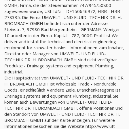
GMBH, Firma, die der Steuernummer 747/945/50800
zugewiesen wurde, USt-IdNr - DE150646972, HRB - HRB
278335. Die Firma UMWELT- UND FLUID- TECHNIK DR. H.
BROMBACH GMBH befindet sich unter der Adresse:
Steinstr. 7, 97980 Bad Mergentheim - GERMANY. Weniger
10 arbeiten in der Firma. Kapital - 787, 000€. Profil ist We
deliver and install the technical and electrical engineering
equipment for rainwater basins.. Informationen zum Inhaber,
Direktor oder Manager von UMWELT- UND FLUID-
TECHNIK DR. H. BROMBACH GMBH sind nicht verfügbar.
Produkte - Drainage systems and equipment Plumbing,
industrial.
Die Hauptaktivität von UMWELT- UND FLUID- TECHNIK DR.
H. BROMBACH GMBH ist Wholesale Trade - Nondurable
Goods, einschließlich 4 andere Ziele. Branchenkategorie ist
Drainage systems and equipment Plumbing, industrial. Sie
können auch Bewertungen von UMWELT- UND FLUID-
TECHNIK DR. H. BROMBACH GMBH, offene Positionen und
den Standort von UMWELT- UND FLUID- TECHNIK DR. H.
BROMBACH GMBH auf der Karte anzeigen. Für weitere
Informationen besuchen Sie die Website http://www.uft-