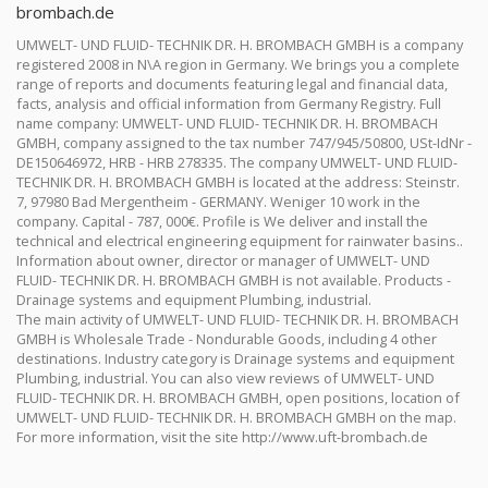
brombach.de
UMWELT- UND FLUID- TECHNIK DR. H. BROMBACH GMBH is a company
registered 2008 in N\A region in Germany. We brings you a complete
range of reports and documents featuring legal and financial data,
facts, analysis and official information from Germany Registry. Full
name company: UMWELT- UND FLUID- TECHNIK DR. H. BROMBACH
GMBH, company assigned to the tax number 747/945/50800, USt-IdNr -
DE150646972, HRB - HRB 278335. The company UMWELT- UND FLUID-
TECHNIK DR. H. BROMBACH GMBH is located at the address: Steinstr.
7, 97980 Bad Mergentheim - GERMANY. Weniger 10 work in the
company. Capital - 787, 000€. Profile is We deliver and install the
technical and electrical engineering equipment for rainwater basins..
Information about owner, director or manager of UMWELT- UND
FLUID- TECHNIK DR. H. BROMBACH GMBH is not available. Products -
Drainage systems and equipment Plumbing, industrial.
The main activity of UMWELT- UND FLUID- TECHNIK DR. H. BROMBACH
GMBH is Wholesale Trade - Nondurable Goods, including 4 other
destinations. Industry category is Drainage systems and equipment
Plumbing, industrial. You can also view reviews of UMWELT- UND
FLUID- TECHNIK DR. H. BROMBACH GMBH, open positions, location of
UMWELT- UND FLUID- TECHNIK DR. H. BROMBACH GMBH on the map.
For more information, visit the site http://www.uft-brombach.de