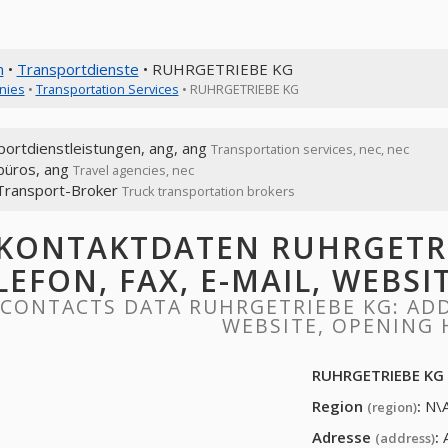
n
•
Transportdienste
• RUHRGETRIEBE KG
nies
•
Transportation Services
• RUHRGETRIEBE KG
portdienstleistungen, ang, ang
Transportation services, nec, nec
büros, ang
Travel agencies, nec
ransport-Broker
Truck transportation brokers
KONTAKTDATEN RUHRGETRI
LEFON, FAX, E-MAIL, WEBS
CONTACTS DATA RUHRGETRIEBE KG: ADDR
WEBSITE, OPENING
RUHRGETRIEBE KG
Region
:
N\
(region)
Adresse
:
(address)