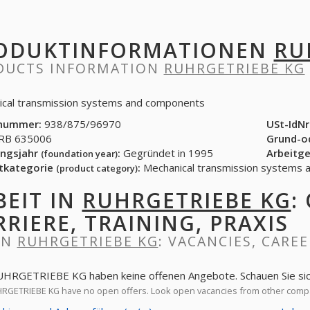
ODUKTINFORMATIONEN
RU
DUCTS INFORMATION
RUHRGETRIEBE KG
cal transmission systems and components
nummer:
938/875/96970
USt-IdNr
B 635006
Grund-o
ngsjahr
:
Gegründet in 1995
Arbeitg
(foundation year)
tkategorie
:
Mechanical transmission systems
(product category)
BEIT IN
RUHRGETRIEBE KG
:
RRIERE, TRAINING, PRAXIS
IN
RUHRGETRIEBE KG
: VACANCIES, CAREE
UHRGETRIEBE KG haben keine offenen Angebote. Schauen Sie sic
GETRIEBE KG have no open offers. Look open vacancies from other comp