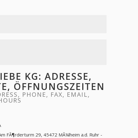
EBE KG: ADRESSE,
ITE, ÖFFNUNGSZEITEN
ESS, PHONE, FAX, EMAIL,
 HOURS
A
Am FÃ¶rderturm 29, 45472 MÃ¼lheim a.d. Ruhr -