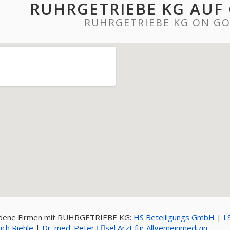
RUHRGETRIEBE KG AUF
RUHRGETRIEBE KG ON G
dene Firmen mit RUHRGETRIEBE KG:
HS Beteiligungs GmbH
|
L
ich Riehle
|
Dr. med. Peter Lِsel Arzt für Allgemeinmedizin