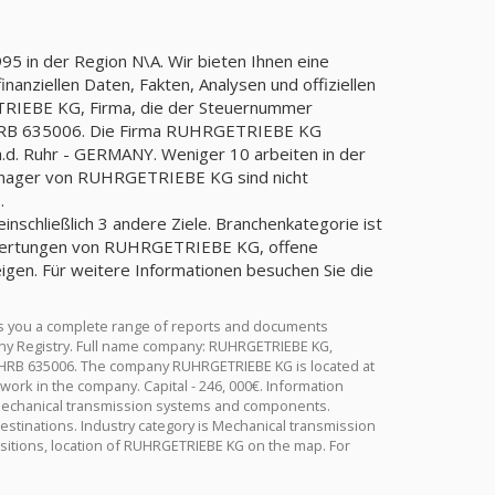
 in der Region N\A. Wir bieten Ihnen eine
anziellen Daten, Fakten, Analysen und offiziellen
TRIEBE KG, Firma, die der Steuernummer
HRB 635006. Die Firma RUHRGETRIEBE KG
.d. Ruhr - GERMANY. Weniger 10 arbeiten in der
 Manager von RUHRGETRIEBE KG sind nicht
.
schließlich 3 andere Ziele. Branchenkategorie ist
ewertungen von RUHRGETRIEBE KG, offene
en. Für weitere Informationen besuchen Sie die
s you a complete range of reports and documents
rmany Registry. Full name company: RUHRGETRIEBE KG,
 HRB 635006. The company RUHRGETRIEBE KG is located at
rk in the company. Capital - 246, 000€. Information
 Mechanical transmission systems and components.
estinations. Industry category is Mechanical transmission
tions, location of RUHRGETRIEBE KG on the map. For