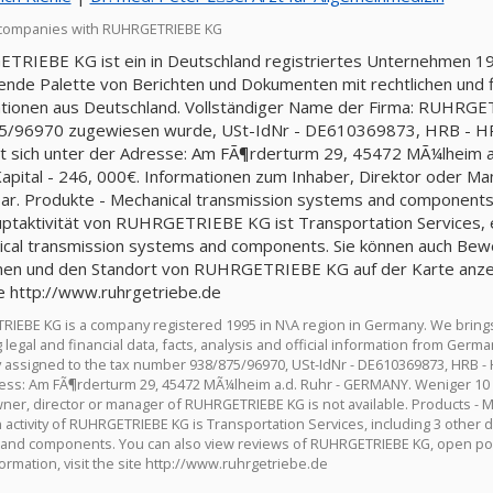
 companies with RUHRGETRIEBE KG
RIEBE KG ist ein in Deutschland registriertes Unternehmen 1995
nde Palette von Berichten und Dokumenten mit rechtlichen und fin
tionen aus Deutschland. Vollständiger Name der Firma: RUHRGE
5/96970 zugewiesen wurde, USt-IdNr - DE610369873, HRB - 
t sich unter der Adresse: Am FÃ¶rderturm 29, 45472 MÃ¼lheim a
Kapital - 246, 000€. Informationen zum Inhaber, Direktor oder
ar. Produkte - Mechanical transmission systems and components
ptaktivität von RUHRGETRIEBE KG ist Transportation Services, ein
ical transmission systems and components. Sie können auch B
nen und den Standort von RUHRGETRIEBE KG auf der Karte anzeig
 http://www.ruhrgetriebe.de
IEBE KG is a company registered 1995 in N\A region in Germany. We bring
 legal and financial data, facts, analysis and official information from Ge
assigned to the tax number 938/875/96970, USt-IdNr - DE610369873, HRB -
ess: Am FÃ¶rderturm 29, 45472 MÃ¼lheim a.d. Ruhr - GERMANY. Weniger 10 wo
ner, director or manager of RUHRGETRIEBE KG is not available. Products -
 activity of RUHRGETRIEBE KG is Transportation Services, including 3 other d
and components. You can also view reviews of RUHRGETRIEBE KG, open posi
ormation, visit the site http://www.ruhrgetriebe.de