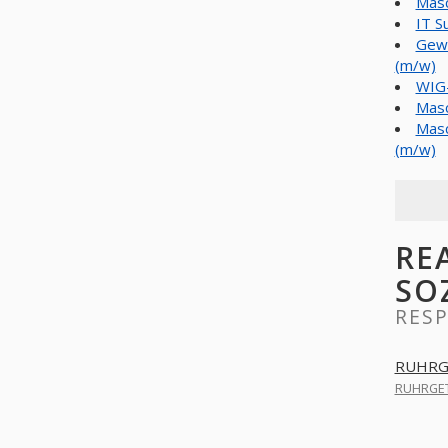
Masc
IT S
Gewe
(m/w)
WIG-
Masc
Masc
(m/w)
RE
SO
RES
RUHRG
RUHRGET