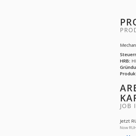
PR
PRO
Mechani
Steuer
HRB:
HR
Gründu
Produk
AR
KA
JOB 
Jetzt R
Now RUHR