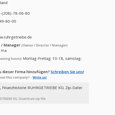
land
-(208)-78-06-80
-49-80-00
w.ruhrgetriebe.de
or / Manager
(Owner / Director / Manager)
:
n\a
:
Montag-Freitag: 10-18, samstag-
pening hours)
u dieser Firma hinzufügen?
Schreiben Sie uns!
out this company? -
Write us!
n, Finanzhistorie RUHRGETRIEBE KG. Zip-Datei
GETRIEBE KG. Download zip-file