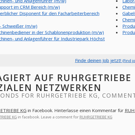
hinen- und Anlagenführer (m/w)
Labora
upport im CRM Bereich (m/w)
Chemi
rblicher Disponent für den Facharbeiterbereich
Gabel
Chemi
 Schweißer (m/w)
Produk
hinenbediener in der Schablonenproduktion (m/w)
Produ
hinen- und Anlagenführer für Industriepark Höchst
Finde deinen Job jetzt!
(Find j
AGIERT AUF RUHRGETRIEBE
ZIALEN NETZWERKEN
PONDS FOR RUHRGETRIEBE KG, COMMENT
ETRIEBE KG
in Facebook. Hinterlasse einen Kommentar für
RUH
RIEBE KG
in facebook. Leave a comment for
RUHRGETRIEBE KG