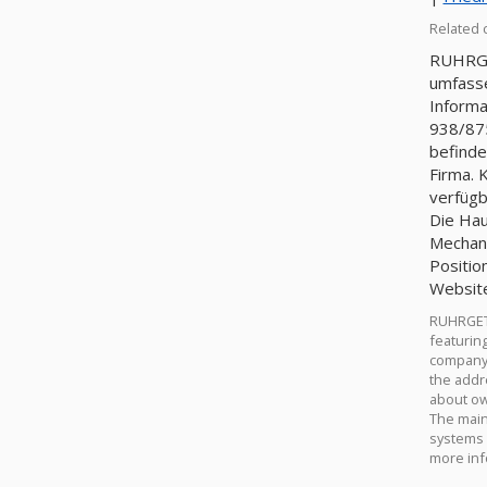
Related
RUHRGET
umfasse
Informa
938/87
befinde
Firma. 
verfügb
Die Hau
Mechan
Positio
Website
RUHRGETR
featuring
company 
the addr
about ow
The main
systems 
more inf