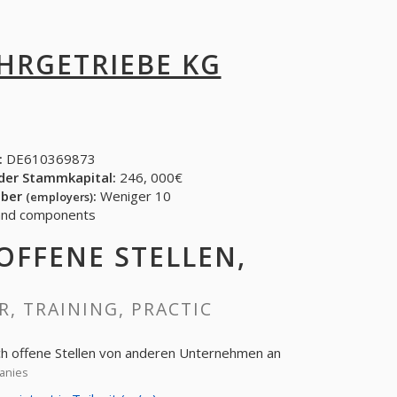
HRGETRIEBE KG
:
DE610369873
der Stammkapital:
246, 000€
eber
:
Weniger 10
(employers)
 and components
 OFFENE STELLEN,
R, TRAINING, PRACTIC
h offene Stellen von anderen Unternehmen an
anies