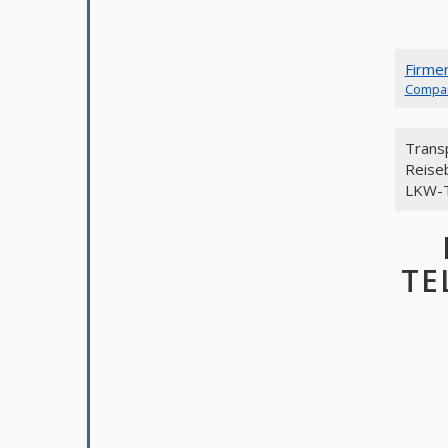
Firme
Compa
Trans
Reise
LKW-T
TE