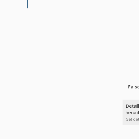
Fals
Detail
herun
Get det