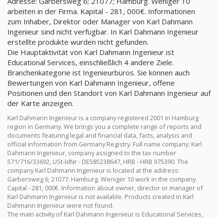
Adresse: Garbersweg 6; 21077; Hamburg. Weniger 10
arbeiten in der Firma. Kapital - 281, 000€. Informationen
zum Inhaber, Direktor oder Manager von Karl Dahmann
Ingenieur sind nicht verfügbar. In Karl Dahmann Ingenieur
erstellte produkte wurden nicht gefunden.
Die Hauptaktivität von Karl Dahmann Ingenieur ist
Educational Services, einschließlich 4 andere Ziele.
Branchenkategorie ist Ingenieurbüros. Sie können auch
Bewertungen von Karl Dahmann Ingenieur, offene
Positionen und den Standort von Karl Dahmann Ingenieur auf
der Karte anzeigen.
Karl Dahmann Ingenieur is a company registered 2001 in Hamburg
region in Germany. We brings you a complete range of reports and
documents featuring legal and financial data, facts, analysis and
official information from Germany Registry. Full name company: Karl
Dahmann Ingenieur, company assigned to the tax number
571/716/33692, USt-IdNr - DE585238647, HRB - HRB 975390. The
company Karl Dahmann Ingenieur is located at the address:
Garbersweg 6; 21077; Hamburg. Weniger 10 work in the company.
Capital - 281, 000€. Information about owner, director or manager of
Karl Dahmann Ingenieur is not available. Products created in Karl
Dahmann Ingenieur were not found.
The main activity of Karl Dahmann Ingenieur is Educational Services,