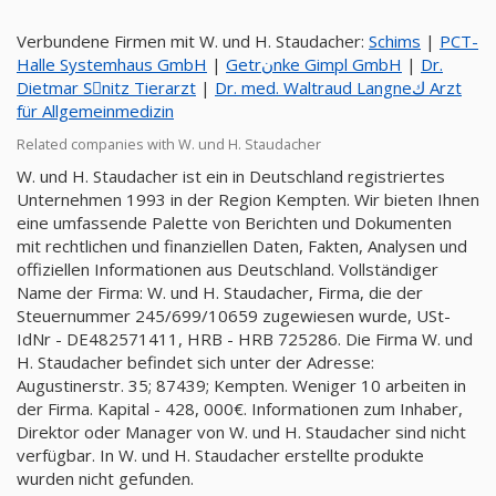
Verbundene Firmen mit W. und H. Staudacher:
Schims
|
PCT-
Halle Systemhaus GmbH
|
Getrنnke Gimpl GmbH
|
Dr.
Dietmar Sِnitz Tierarzt
|
Dr. med. Waltraud Langneك Arzt
für Allgemeinmedizin
Related companies with W. und H. Staudacher
W. und H. Staudacher ist ein in Deutschland registriertes
Unternehmen 1993 in der Region Kempten. Wir bieten Ihnen
eine umfassende Palette von Berichten und Dokumenten
mit rechtlichen und finanziellen Daten, Fakten, Analysen und
offiziellen Informationen aus Deutschland. Vollständiger
Name der Firma: W. und H. Staudacher, Firma, die der
Steuernummer 245/699/10659 zugewiesen wurde, USt-
IdNr - DE482571411, HRB - HRB 725286. Die Firma W. und
H. Staudacher befindet sich unter der Adresse:
Augustinerstr. 35; 87439; Kempten. Weniger 10 arbeiten in
der Firma. Kapital - 428, 000€. Informationen zum Inhaber,
Direktor oder Manager von W. und H. Staudacher sind nicht
verfügbar. In W. und H. Staudacher erstellte produkte
wurden nicht gefunden.