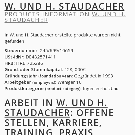
W. UND H. STAUDACHER
PRODUCTS INFORMATION
W. UND H.
STAUDACHER
In W. und H. Staudacher erstellte produkte wurden nicht
gefunden
Steuernummer:
245/699/10659
USt-IdNr:
DE482571411
HRB:
HRB 725286
Grund-oder Stammkapital:
428, 000€
Gründungsjahr
:
Gegründet in 1993
(foundation year)
Arbeitgeber
:
Weniger 10
(employers)
Produktkategorie
:
Ingenieurholzbau
(product category)
ARBEIT IN
W. UND H.
STAUDACHER
: OFFENE
STELLEN, KARRIERE,
TRAINING, PRAXIS