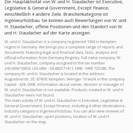
Die Hauptaktivität von W. und H. Staudacher ist Executive,
Legislative & General Government, Except Finance,
einschließlich 4 andere Ziele. Branchenkategorie ist
Ingenieurholzbau. Sie können auch Bewertungen von W. und
H. Staudacher, offene Positionen und den Standort von W.
und H. Staudacher auf der Karte anzeigen.
W. und H. Staudacher is a company registered 1993 in Kempten
region in Germany. We brings you a complete range of reports and
documents featuring legal and financial data, facts, analysis and
official information from Germany Registry. Full name company: W.
und H. Staudacher, company assigned to the tax number
245/699/10659, USt-IdNr - DE482571411, HRB - HRB 725286. The
company W. und H. Staudacher is located at the address:
Augustinerstr. 35; 87439; Kempten. Weniger 10 work in the company.
Capital - 428, 000€. Information about owner, director or manager of
W. und H. Staudacher is not available. Products created in W. und H.
Staudacher were not found.
The main activity of W. und H. Staudacher is Executive, Legislative &
General Government, Except Finance, including 4 other destinations.
Industry category is Ingenieurholzbau. You can also view reviews of
W. und H. Staudacher, open positions, location of W. und H.
Staudacher on the map.