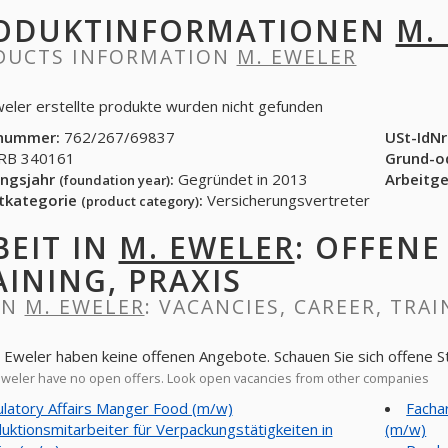
ODUKTINFORMATIONEN
M.
DUCTS INFORMATION
M. EWELER
weler erstellte produkte wurden nicht gefunden
nummer:
762/267/69837
USt-IdNr
B 340161
Grund-o
ngsjahr
:
Gegründet in 2013
Arbeitg
(foundation year)
tkategorie
:
Versicherungsvertreter
(product category)
BEIT IN
M. EWELER
: OFFENE
AINING, PRAXIS
IN
M. EWELER
: VACANCIES, CAREER, TRAI
. Eweler haben keine offenen Angebote. Schauen Sie sich offene 
weler have no open offers. Look open vacancies from other companies
latory Affairs Manger Food (m/w)
Facha
uktionsmitarbeiter für Verpackungstätigkeiten in
(m/w)