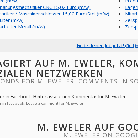
im (m/w)
Produ
panungsmechaniker CNC 15,02 Euro (m/w)
Lager
aniker / Maschinenschlosser 15,02 Euro/Std. (m/w)
Mitar
uiter (m/w)
Zersp
arbeiter Metall (m/w)
Zersp
Finde deinen Job jetzt!
(Find j
AGIERT AUF M. EWELER, K
ZIALEN NETZWERKEN
PONDS FOR M. EWELER, COMMENTS IN S
er
in Facebook. Hinterlasse einen Kommentar für
M. Eweler
r
in facebook. Leave a comment for
M. Eweler
M. EWELER AUF GO
M. EWELER ON GOOG