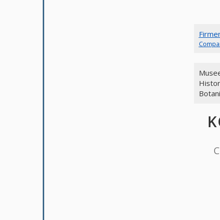
Firme
Compa
Musee
Histor
Botan
K
C