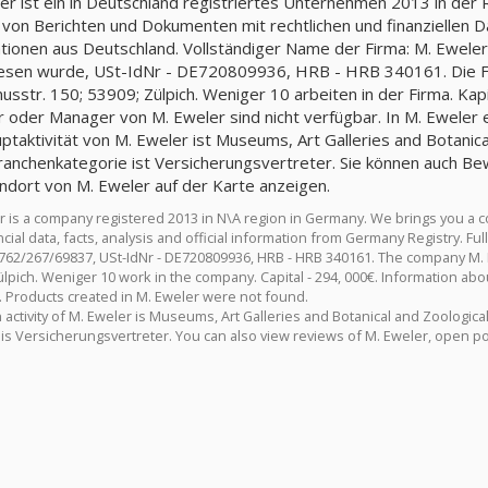
er ist ein in Deutschland registriertes Unternehmen 2013 in der
 von Berichten und Dokumenten mit rechtlichen und finanziellen Da
tionen aus Deutschland. Vollständiger Name der Firma: M. Ewel
sen wurde, USt-IdNr - DE720809936, HRB - HRB 340161. Die Fir
usstr. 150; 53909; Zülpich. Weniger 10 arbeiten in der Firma. Kap
r oder Manager von M. Eweler sind nicht verfügbar. In M. Eweler 
ptaktivität von M. Eweler ist Museums, Art Galleries and Botanica
Branchenkategorie ist Versicherungsvertreter. Sie können auch B
ndort von M. Eweler auf der Karte anzeigen.
r is a company registered 2013 in N\A region in Germany. We brings you a 
cial data, facts, analysis and official information from Germany Registry. 
62/267/69837, USt-IdNr - DE720809936, HRB - HRB 340161. The company M. Ew
ülpich. Weniger 10 work in the company. Capital - 294, 000€. Information abo
e. Products created in M. Eweler were not found.
activity of M. Eweler is Museums, Art Galleries and Botanical and Zoological
 is Versicherungsvertreter. You can also view reviews of M. Eweler, open po