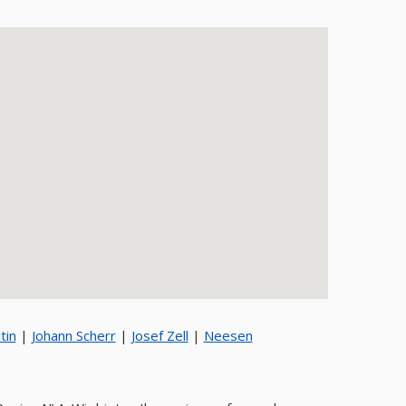
git Sturm Rechtsanwنltin
|
Johann Scherr
|
Josef Zell
|
Neesen