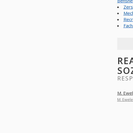
Benshe
Zers
Mech
Recr
Fach
RE
SO
RES
M. Ewel
M. Ewele