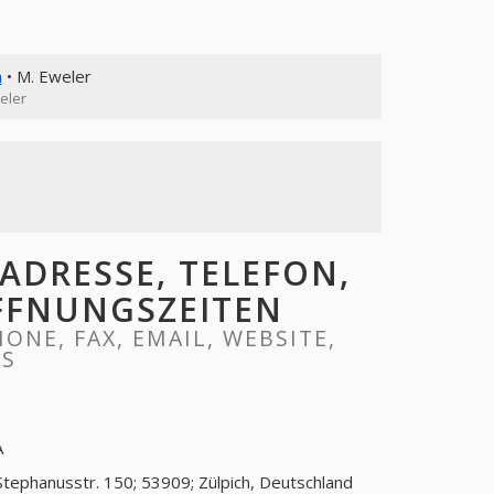
n
• M. Eweler
eler
ADRESSE, TELEFON,
ÖFFNUNGSZEITEN
ONE, FAX, EMAIL, WEBSITE,
RS
A
Stephanusstr. 150; 53909; Zülpich, Deutschland