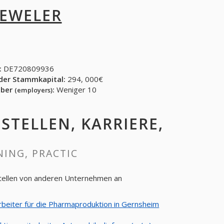
 EWELER
:
DE720809936
der Stammkapital:
294, 000€
eber
:
Weniger 10
(employers)
 STELLEN, KARRIERE,
NING, PRACTIC
Stellen von anderen Unternehmen an
rbeiter für die Pharmaproduktion in Gernsheim