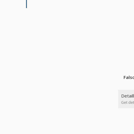
Fals
Detail
Get det