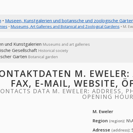
n
•
Museen, Kunstgalerien und botanische und zoologische Gärte
nies
•
Museums, Art Galleries and Botanical and Zoological Gardens
• M. Ew
n und Kunstgalerien
Museums and art galleries
ische Gesellschaft
Historical society
ischer Garten
Botanical garden
ONTAKTDATEN M. EWELER: 
FAX, E-MAIL, WEBSITE, 
ONTACTS DATA M. EWELER: ADDRESS, PH
OPENING HOU
M. Eweler
Region
:
N\
(region)
Adresse
:
(address)