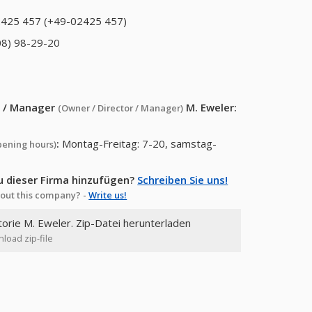
425 457 (+49-02425 457)
08) 98-29-20
or / Manager
M. Eweler
:
(Owner / Director / Manager)
:
Montag-Freitag: 7-20, samstag-
pening hours)
u dieser Firma hinzufügen?
Schreiben Sie uns!
out this company? -
Write us!
torie M. Eweler. Zip-Datei herunterladen
load zip-file