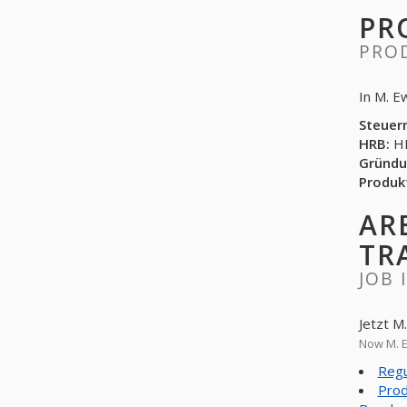
PR
PRO
In M. E
Steuer
HRB:
HR
Gründu
Produk
AR
TR
JOB 
Jetzt M
Now M. E
Regu
Prod