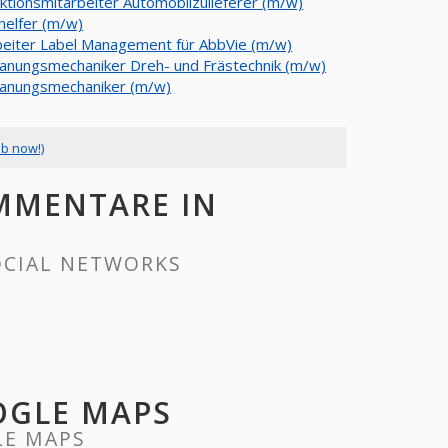
ktionsmitarbeiter Automobilzulieferer (m/w)
helfer (m/w)
beiter Label Management für AbbVie (m/w)
anungsmechaniker Dreh- und Frästechnik (m/w)
anungsmechaniker (m/w)
ob now!)
OMMENTARE IN
OCIAL NETWORKS
OGLE MAPS
LE MAPS