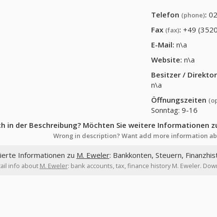
Telefon
:
02
(phone)
Fax
:
+49 (352
(fax)
E-Mail:
n\a
Website:
n\a
Besitzer / Direkt
n\a
Öffnungszeiten
(o
Sonntag: 9-16
ch in der Beschreibung? Möchten Sie weitere Informationen z
Wrong in description? Want add more information ab
lierte Informationen zu
M. Eweler
: Bankkonten, Steuern, Finanzhis
ail info about
M. Eweler
: bank accounts, tax, finance history M. Eweler. Down