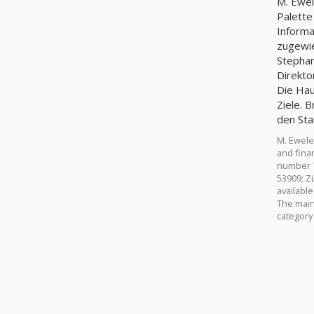
M. Ewel
Palette
Informa
zugewie
Stephan
Direkto
Die Hau
Ziele. 
den Sta
M. Ewele
and finan
number 7
53909; Z
availabl
The main 
category