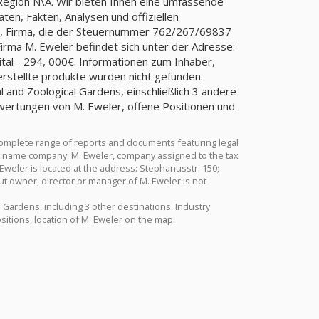
 Region N\A. Wir bieten Ihnen eine umfassende
ten, Fakten, Analysen und offiziellen
er, Firma, die der Steuernummer 762/267/69837
ma M. Eweler befindet sich unter der Adresse:
ital - 294, 000€. Informationen zum Inhaber,
erstellte produkte wurden nicht gefunden.
l and Zoological Gardens, einschließlich 3 andere
ewertungen von M. Eweler, offene Positionen und
complete range of reports and documents featuring legal
Full name company: M. Eweler, company assigned to the tax
eler is located at the address: Stephanusstr. 150;
ut owner, director or manager of M. Eweler is not
 Gardens, including 3 other destinations. Industry
sitions, location of M. Eweler on the map.