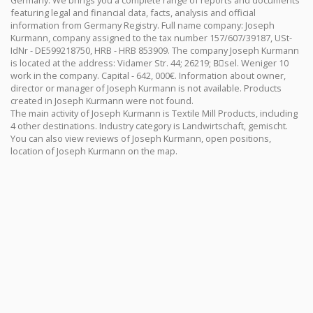
Germany. We brings you a complete range of reports and documents
featuring legal and financial data, facts, analysis and official
information from Germany Registry. Full name company: Joseph
Kurmann, company assigned to the tax number 157/607/39187, USt-
IdNr - DE599218750, HRB - HRB 853909. The company Joseph Kurmann
is located at the address: Vidamer Str. 44; 26219; Bِsel. Weniger 10
work in the company. Capital - 642, 000€. Information about owner,
director or manager of Joseph Kurmann is not available. Products
created in Joseph Kurmann were not found.
The main activity of Joseph Kurmann is Textile Mill Products, including
4 other destinations. Industry category is Landwirtschaft, gemischt.
You can also view reviews of Joseph Kurmann, open positions,
location of Joseph Kurmann on the map.