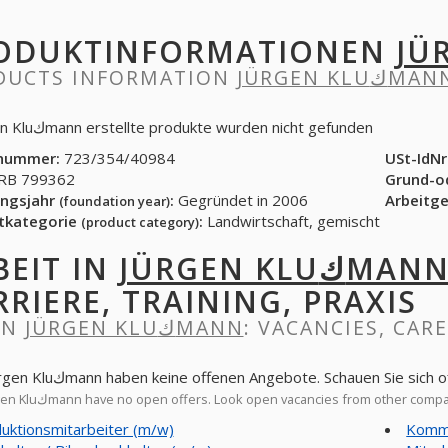
ODUKTINFORMATIONEN
DUCTS INFORMATION
JÜRGEN KLUكMA
In Jürgen Kluكmann erstellte produkte wurden nicht gefunden
nummer:
723/354/40984
USt-IdNr
B 799362
Grund-o
ngsjahr
:
Gegründet in 2006
Arbeitg
(foundation year)
tkategorie
:
Landwirtschaft, gemischt
(product category)
BEIT IN
JÜRGEN KLUكMAN
RRIERE, TRAINING, PRAXIS
IN
JÜRGEN KLUكMANN
: VACANCIES, CAR
Jetzt Jürgen Kluكmann haben keine offenen Angebote. Schauen Si
Now Jürgen Kluكmann have no open offers. Look open vacancies from other com
uktionsmitarbeiter (m/w)
Kommi