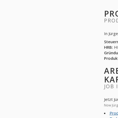
PR
PRO
Steuer
HRB:
HR
Gründu
Produk
AR
KA
JOB 
Prod