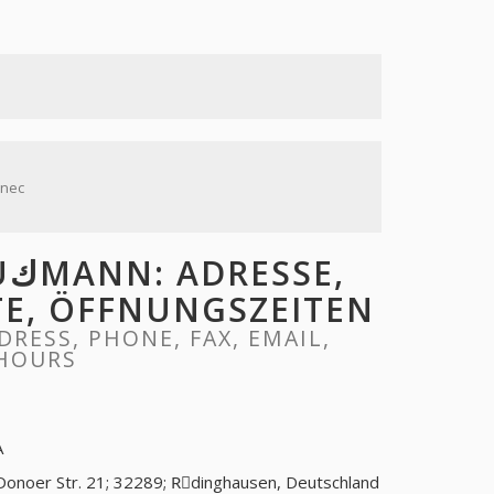
 nec
,
ITE, ÖFFNUNGSZEITEN
 HOURS
A
Donoer Str. 21; 32289; Rِdinghausen, Deutschland