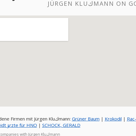
JÜRGEN KLUكMANN
Verbundene Firmen mit Jürgen Kluكmann:
Grüner Baum
|
Krokodil
|
Rac
med. Feidt ؤrzte für HNO
|
SCHOCK, GERALD
Related companies with Jürgen Kluكmann