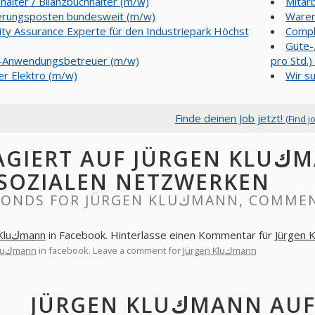
halter / Bilanzbuchhalter (m/w)
Mitar
erungsposten bundesweit (m/w)
Waren
ity Assurance Experte für den Industriepark Höchst
Compl
Güte-
-Anwendungsbetreuer (m/w)
pro Std.
er Elektro (m/w)
Wir s
Finde deinen Job jetzt!
(Find j
IERT AUF JÜRGEN KLUكMANN, KOMMENTARE
 SOZIALEN NETZWERKEN
RESPONDS FOR JÜRGEN KL
Jürgen Kluكmann
in Facebook. Hinterlasse einen Kommentar für
Jürgen Kluكmann
in facebook. Leave a comment for
Jürgen Kluكmann
JÜRGEN KLUكM