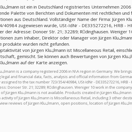
\A. Wir bieten Ihnen eine
nde Palette von Berichten und Dokumenten mit rechtlichen und fin
en aus Deutschland. Vollständiger Name der Firma: Jürgen Kluكmann, Firma, die der Steuernumme
40984 zugewiesen wurde, USt-IdNr - DE335272216, HRB - HRB 799362. D
ter der Adresse: Donoer Str. 21; 32289; Rِdinghausen. Weniger 10 
n zum Inhaber, Direktor oder Manager von Jürgen Kluكmann sind nicht verfügbar. In Jürgen Kluكmann
te produkte wurden nicht gefunden.
en Kluكmann ist Miscellaneous Retail, einschließlich 3 andere Ziele. Branchenkategorie ist
ft, gemischt. Sie können auch Bewertungen von Jürgen Kluكmann, offene Positionen und den Standort von
Jürgen Kluكmann auf der Karte anzeigen.
 and documents
 legal and financial data, facts, analysis and official information from Germany 
ssigned to the tax number 723/354/40984, USt-IdNr - DE335272216, HRB - HRB 799362. T
ess: Donoer Str. 21; 32289; Rِdinghausen. Weniger 10 work in the company. C
manager of Jürgen Kluكmann
cellaneous Retail, including 3 other destinations. Industry category is Landwirtschaft, gemischt. You
can als