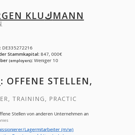
JÜRGEN KLUكMANN
NN
:
DE335272216
der Stammkapital:
847, 000€
eber
:
Weniger 10
(employers)
N
: OFFENE STELLEN,
EER, TRAINING, PRACTIC
e sich offene Stellen von anderen Unternehmen an
panies
ssionierer/Lagermitarbeiter (m/w)