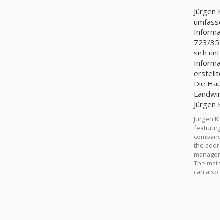
Jürgen Kluكmann ist ein in Deutschland registriertes Unternehmen 2006 in der Region N
umfasse
Information
723/354/
sich un
Informatione
erstell
Die Hauptaktivität von Jürg
Landwirtscha
Jürgen Kluكmann is a company registered 2006 in N\A region in Germany. We brings you a complete range of reports
featuring
company a
the addr
The main activity of Jürgen Kluكmann is Mis