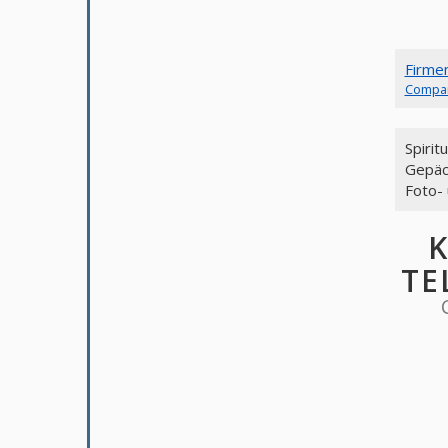
Firme
Compa
Spiri
Gepäc
Foto-
K
TE
C