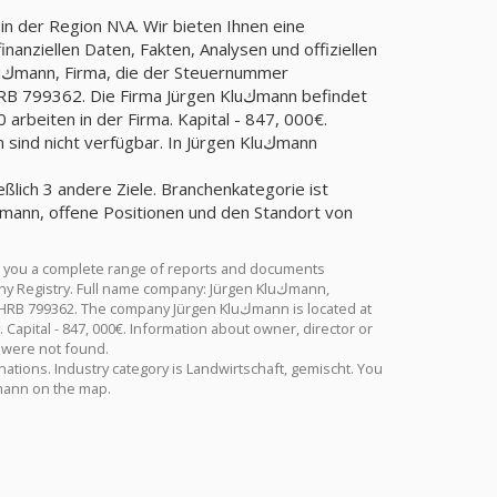
anziellen Daten, Fakten, Analysen und offiziellen
r
ie Firma Jürgen Kluكmann befindet
arbeiten in der Firma. Kapital - 847, 000€.
Registry. Full name company: Jürgen Kluكmann,
he company Jürgen Kluكmann is located at
apital - 847, 000€. Information about owner, director or
 is not available. Products created in Jürgen Kluكmann were not found.
o view reviews of Jürgen Kluكmann, open positions, location of Jürgen Kluكmann on the map.