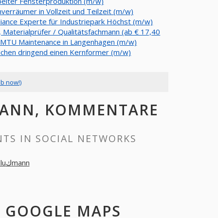
beiter Fensterproduktion (m/w)
verräumer in Vollzeit und Teilzeit (m/w)
iance Experte für Industriepark Höchst (m/w)
, Materialprüfer / Qualitätsfachmann (ab € 17,40
) MTU Maintenance in Langenhagen (m/w)
uchen dringend einen Kernformer (m/w)
ob now!)
UكMANN, COMMENTS IN SOCIAL NETWORKS
Jürgen Kluكmann
ANN AUF GOOGLE MAPS