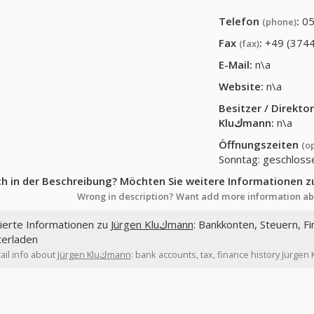
Telefon
:
05
(phone)
Fax
:
+49 (3744
(fax)
E-Mail:
n\a
Website:
n\a
Besitzer / Direkt
Kluكmann
:
n\a
Öffnungszeiten
(o
Sonntag: geschloss
ch in der Beschreibung? Möchten Sie weitere Informationen z
Wrong in description? Want add more information ab
lierte Informationen zu
Jürgen Kluكmann
: Bankkonten, Steuern, Finanzhist
terladen
ail info about
Jürgen Kluكmann