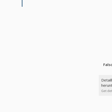
Fals
Detail
herun
Get det