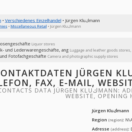
n
•
Verschiedenes Einzelhandel
• Jürgen Kluكmann
nies
•
Miscellaneous Retail
• Jürgen Kluكmann
tuosengeschäfte
Liquor stores
k- und Lederwarengeschäfte, ang
Luggage and leather goods stores,
 und Fotofachgeschäfte
Camera and photographic supply stores
ONTAKTDATEN JÜRGEN KLUكMANN: ADRESSE
LEFON, FAX, E-MAIL, WEBS
ONTACTS DATA JÜRGEN KLUكMANN: ADDRESS, PHONE, FAX, EMAIL,
WEBSITE, OPENING
Jürgen Kluكmann
Region
:
N\
(region)
Adresse
:
(address)