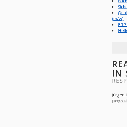
Buch
Sich
Qual
(m/w)
ERP
Helf
REAG
IN