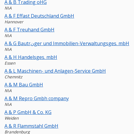
A & B Trading oHG
N\A
A & F Effast Deutschland GmbH
Hannover
A & F Treuhand GmbH
N\A
A & G Bautrنger und Immobilien-Verwaltungsges. mbH
N\A
A & H Handelsges. mbH
Essen
A & L Maschinen- und Anlagen-Service GmbH
Chemnitz
A & M Bau GmbH
N\A
A & M Repro Gmbh company
N\A
A & P GmbH & Co. KG
Weiden
A & R Flammstahl GmbH
Brandenburg