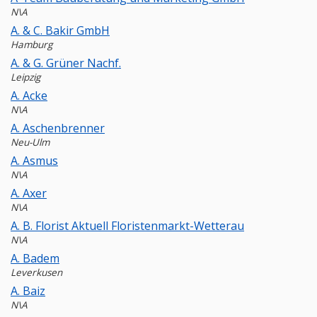
N\A
A. & C. Bakir GmbH
Hamburg
A. & G. Grüner Nachf.
Leipzig
A. Acke
N\A
A. Aschenbrenner
Neu-Ulm
A. Asmus
N\A
A. Axer
N\A
A. B. Florist Aktuell Floristenmarkt-Wetterau
N\A
A. Badem
Leverkusen
A. Baiz
N\A