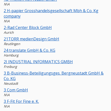
N\A
2 H-papier Grosshandelsgesellschaft Mbh & Co. Kg
company
N\A
2-Rad Center Block GmbH
Aurich
21TORR medienDesign GmbH
Reutlingen
24 translate GmbH & Co. KG
Hamburg
2I INDUSTRIAL INFORMATICS GMBH
Freiburg
3 B-Business-Beteiligungsges. Bergneustadt GmbH &
Co. KG
Neustadt
3 Com GmbH
N\A
3 F-Fit For Fine e. K.
N\A