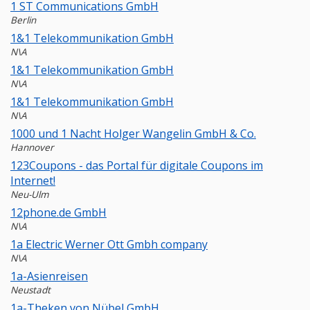
1 ST Communications GmbH
Berlin
1&1 Telekommunikation GmbH
N\A
1&1 Telekommunikation GmbH
N\A
1&1 Telekommunikation GmbH
N\A
1000 und 1 Nacht Holger Wangelin GmbH & Co.
Hannover
123Coupons - das Portal für digitale Coupons im
Internet!
Neu-Ulm
12phone.de GmbH
N\A
1a Electric Werner Ott Gmbh company
N\A
1a-Asienreisen
Neustadt
1a-Theken von Nübel GmbH