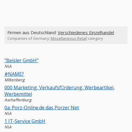
Firmen aus Deutschland:
Verschiedenes Einzelhandel
Companies of Germany:
Miscellaneous Retail
category
"Beisler GmbH"
N\A
#NAME?
Miltenberg
000 Marketing, Verkaufsfِrderung, Werbeartikel,
Werbemittel
Aschaffenburg
0a: Porz-Online.de das Porzer Net
N\A
1 IT-Service GmbH
N\A