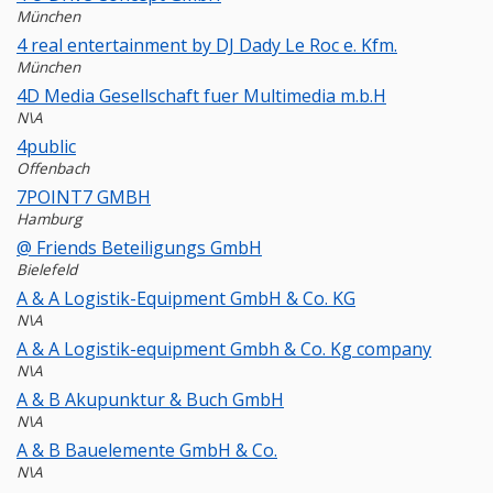
München
4 real entertainment by DJ Dady Le Roc e. Kfm.
München
4D Media Gesellschaft fuer Multimedia m.b.H
N\A
4public
Offenbach
7POINT7 GMBH
Hamburg
@ Friends Beteiligungs GmbH
Bielefeld
A & A Logistik-Equipment GmbH & Co. KG
N\A
A & A Logistik-equipment Gmbh & Co. Kg company
N\A
A & B Akupunktur & Buch GmbH
N\A
A & B Bauelemente GmbH & Co.
N\A