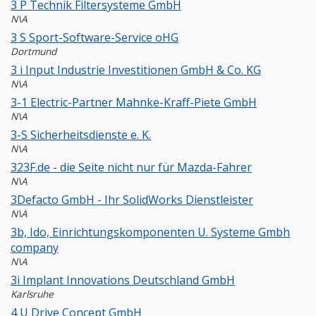
3 P Technik Filtersysteme GmbH
N\A
3 S Sport-Software-Service oHG
Dortmund
3 i Input Industrie Investitionen GmbH & Co. KG
N\A
3-1 Electric-Partner Mahnke-Kraff-Piete GmbH
N\A
3-S Sicherheitsdienste e. K.
N\A
323F.de - die Seite nicht nur für Mazda-Fahrer
N\A
3Defacto GmbH - Ihr SolidWorks Dienstleister
N\A
3b, Ido, Einrichtungskomponenten U. Systeme Gmbh
company
N\A
3i Implant Innovations Deutschland GmbH
Karlsruhe
4 U Drive Concept GmbH