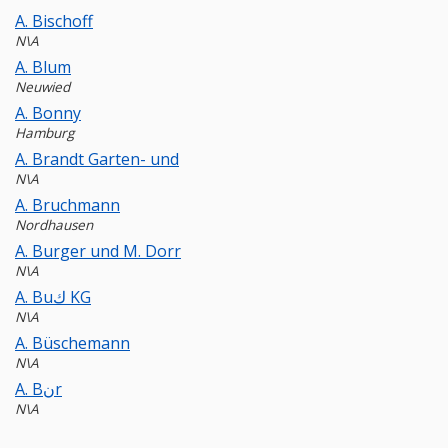
A. Bischoff
N\A
A. Blum
Neuwied
A. Bonny
Hamburg
A. Brandt Garten- und
N\A
A. Bruchmann
Nordhausen
A. Burger und M. Dorr
N\A
A. Buك KG
N\A
A. Büschemann
N\A
A. Bنr
N\A