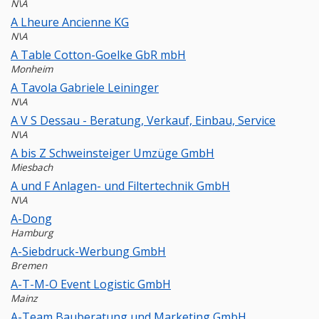
N\A
A Lheure Ancienne KG
N\A
A Table Cotton-Goelke GbR mbH
Monheim
A Tavola Gabriele Leininger
N\A
A V S Dessau - Beratung, Verkauf, Einbau, Service
N\A
A bis Z Schweinsteiger Umzüge GmbH
Miesbach
A und F Anlagen- und Filtertechnik GmbH
N\A
A-Dong
Hamburg
A-Siebdruck-Werbung GmbH
Bremen
A-T-M-O Event Logistic GmbH
Mainz
A-Team Bauberatung und Marketing GmbH