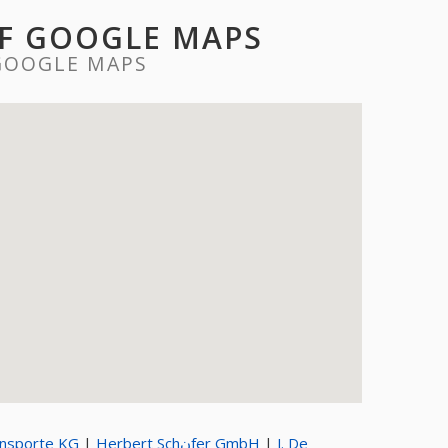
UF GOOGLE MAPS
 GOOGLE MAPS
ansporte KG
|
Herbert Schنfer GmbH
|
J. De