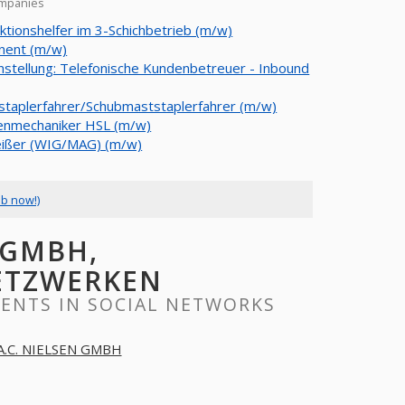
ompanies
ktionshelfer im 3-Schichbetrieb (m/w)
nent (m/w)
nstellung: Telefonische Kundenbetreuer - Inbound
staplerfahrer/Schubmaststaplerfahrer (m/w)
enmechaniker HSL (m/w)
ißer (WIG/MAG) (m/w)
ob now!)
 GMBH,
ETZWERKEN
MENTS IN SOCIAL NETWORKS
A.C. NIELSEN GMBH