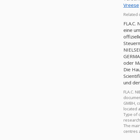
Vreese
Related 
FLA.C. 
eine um
offizie
Steuer
NIELSEN
GERMANY
oder Ma
Die Hau
Scienti
und den
FLA.C. N
documents
GMBH, co
located 
Type of 
research
The main 
centres 