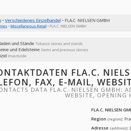
n
•
Verschiedenes Einzelhandel
• FLA.C. NIELSEN GMBH
nies
•
Miscellaneous Retail
• FLA.C. NIELSEN GMBH
laden und Stände
Tobacco stores and stands
eine ​​und Edelsteine
Gems and precious stones
izid
Insecticide
ONTAKTDATEN FLA.C. NIELS
LEFON, FAX, E-MAIL, WEBS
ONTACTS DATA FLA.C. NIELSEN GMBH: AD
WEBSITE, OPENING
FLA.C. NIELSEN G
Region
:
Fra
(region)
Adresse
:
(address)