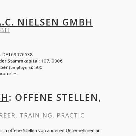
A.C. NIELSEN GMBH
MBH
:
DE169076538
der Stammkapital:
107, 000€
eber
:
500
(employers)
oratories
BH
: OFFENE STELLEN,
AREER, TRAINING, PRACTIC
sich offene Stellen von anderen Unternehmen an