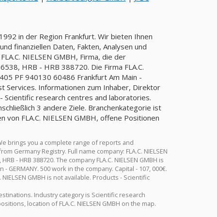
992 in der Region Frankfurt. Wir bieten Ihnen
nd finanziellen Daten, Fakten, Analysen und
: FLA.C. NIELSEN GMBH, Firma, die der
538, HRB - HRB 388720. Die Firma FLA.C.
 405 PF 940130 60486 Frankfurt Am Main -
st Services. Informationen zum Inhaber, Direktor
Scientific research centres and laboratories.
schließlich 3 andere Ziele. Branchenkategorie ist
gen von FLA.C. NIELSEN GMBH, offene Positionen
We brings you a complete range of reports and
on from Germany Registry. Full name company: FLA.C. NIELSEN
, HRB - HRB 388720. The company FLA.C. NIELSEN GMBH is
 - GERMANY. 500 work in the company. Capital - 107, 000€.
NIELSEN GMBH is not available. Products - Scientific
stinations. Industry category is Scientific research
ositions, location of FLA.C. NIELSEN GMBH on the map.