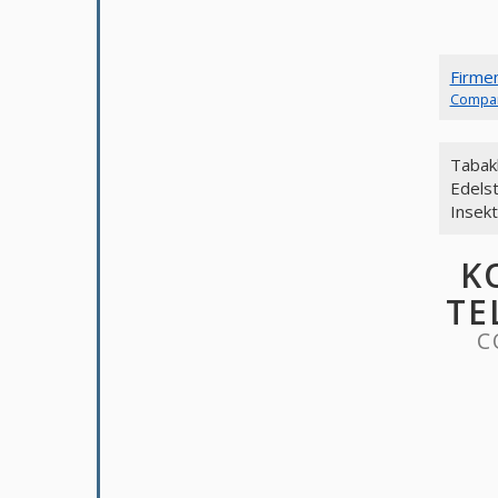
Firme
Compa
Tabak
Edelst
Insekt
K
TE
C