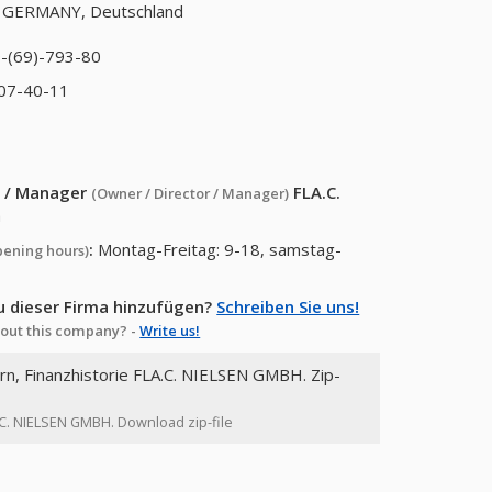
 - GERMANY, Deutschland
-(69)-793-80
707-40-11
or / Manager
FLA.C.
(Owner / Director / Manager)
a
:
Montag-Freitag: 9-18, samstag-
pening hours)
u dieser Firma hinzufügen?
Schreiben Sie uns!
out this company? -
Write us!
rn, Finanzhistorie FLA.C. NIELSEN GMBH. Zip-
A.C. NIELSEN GMBH. Download zip-file