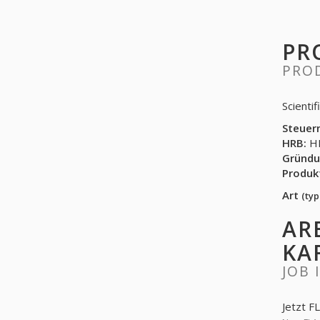
PR
PRO
Scienti
Steuer
HRB:
HR
Gründu
Produk
Art
(typ
AR
KA
JOB 
Jetzt F