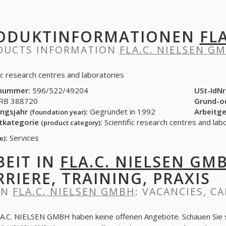
ODUKTINFORMATIONEN
FL
DUCTS INFORMATION
FLA.C. NIELSEN G
fic research centres and laboratories
nummer:
596/522/49204
USt-IdNr
B 388720
Grund-o
ngsjahr
:
Gegründet in 1992
Arbeitg
(foundation year)
tkategorie
:
Scientific research centres and lab
(product category)
:
Services
e)
BEIT IN
FLA.C. NIELSEN GM
RRIERE, TRAINING, PRAXIS
IN
FLA.C. NIELSEN GMBH
: VACANCIES, C
LA.C. NIELSEN GMBH haben keine offenen Angebote. Schauen Sie 