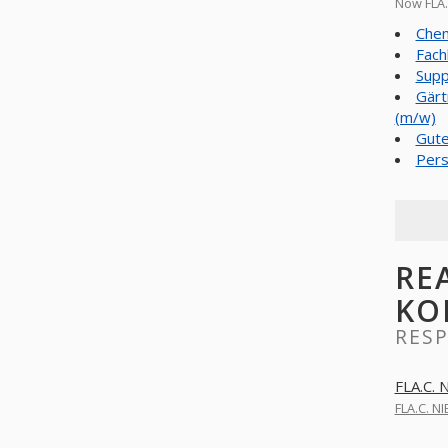
Now FLA.
Chem
Fach
Supp
Gärt
(m/w)
Gute
Pers
RE
KO
RESP
FLA.C.
FLA.C. N