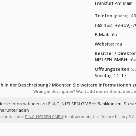
Frankfurt Am Main
Telefon
:
49
(phone)
Fax
:
49-(69)-
(fax)
E-Mail:
n\a
Website:
n\a
Besitzer / Direkt
NIELSEN GMBH
:
n\
Öffnungszeiten
(o
Sonntag: 11-17
ch in der Beschreibung? Möchten Sie weitere Informationen z
Wrong in description? Want add more information ab
lierte Informationen zu
FLA.C. NIELSEN GMBH
: Bankkonten, Steue
 herunterladen
ail info about
FLA.C. NIELSEN GMBH
: bank accounts, tax, finance history FL