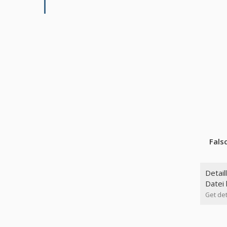
Fals
Detail
Datei
Get det