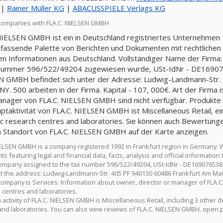
|
Rainer Müller KG
|
ABACUSSPIELE Verlags KG
companies with FLA.C. NIELSEN GMBH
NIELSEN GMBH ist ein in Deutschland registriertes Unternehmen 1
fassende Palette von Berichten und Dokumenten mit rechtlichen u
llen Informationen aus Deutschland. Vollständiger Name der Firma
nummer 596/522/49204 zugewiesen wurde, USt-IdNr - DE169076
 GMBH befindet sich unter der Adresse: Ludwig-Landmann-Str.
. 500 arbeiten in der Firma. Kapital - 107, 000€. Art der Firma i
nager von FLA.C. NIELSEN GMBH sind nicht verfügbar. Produkte - 
ptaktivität von FLA.C. NIELSEN GMBH ist Miscellaneous Retail, ein
fic research centres and laboratories. Sie können auch Bewertun
 Standort von FLA.C. NIELSEN GMBH auf der Karte anzeigen.
IELSEN GMBH is a company registered 1992 in Frankfurt region in Germany. 
 featuring legal and financial data, facts, analysis and official informati
mpany assigned to the tax number 596/522/49204, USt-IdNr - DE169076538
at the address: Ludwig-Landmann-Str. 405 PF 940130 60486 Frankfurt Am Main
company is Services. Information about owner, director or manager of FLA.C. 
 centres and laboratories.
activity of FLA.C. NIELSEN GMBH is Miscellaneous Retail, including 3 other de
and laboratories. You can also view reviews of FLA.C. NIELSEN GMBH, open p