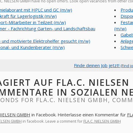
C. NIELSEN GMBH have no open offers. Look open vacancies from other c
ielaborant mit HPLC und GC (m/w)
Produ
kraft für Lagerlogistik (m/w)
Dispo
ort-Mitarbeiter in Teilzeit (m/w)
Festa
ner - Fachrichtung Garten- und Landschaftsbau
(m/w)
Gabel
 und motivierte Elektrohelfer gesucht (m/w)
Anlag
onal- und Kundenberater (m/w)
Schwe
Finde deinen Job jetzt!
(Find j
AGIERT AUF FLA.C. NIELSEN
MMENTARE IN SOZIALEN N
ONDS FOR FLA.C. NIELSEN GMBH, COM
 NIELSEN GMBH
in Facebook. Hinterlasse einen Kommentar für
FL
IELSEN GMBH
in facebook. Leave a comment for
FLA.C. NIELSEN GMBH